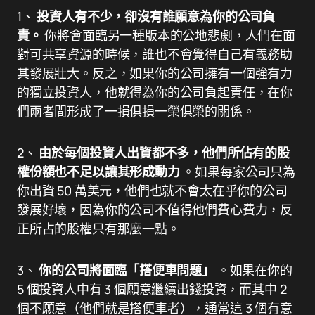
1、
投資人有不少，卻沒有誰願意為你的公司負
責。
你將會面臨另一種版本的公地悲劇，人們在面
對可共享資源的時候，誰也不會覺得自己有義務助
其發展壯大。反之，如果你的公司擁有一個強有力
的獨立投資人，他就得為你的公司負起責任，在你
們兩者間形成了一損俱損一榮俱榮的關係。
2、
由於每個投資人出資都不多，他們所佔有的股
權份額也不足以讓其形成動力
。如果每家公司只為
你出資 50 萬美元，他們也就不會太在乎你的公司
發展好壞，因為你的公司不值得他們費心費力，反
正所占的股權只有那麼一點。
3、
你的公司將面臨「搭便車問題」
。如果在你的
5 個投資人中有 3 個願意繼續出錢投資，而其中 2
個不願意（他們就是搭便車者），通常這 3 個有意