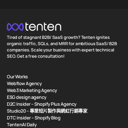
Tired of stagnant B2B/ SaaS growth? Tenten ignites
organic traffic, SQLs, and MRR for ambitious SaaS/ B2B
companies. Scale your business with expert technical
SEO. Get a free consultation!
Our Works
Webflow Agency
Web3 Marketing Agency
ESG design agency
D2C Insider – Shopify Plus Agency
Studio20 – 專業短片製作與網紅行銷專家
DTC Insider – Shopify Blog
TentenAI Daily