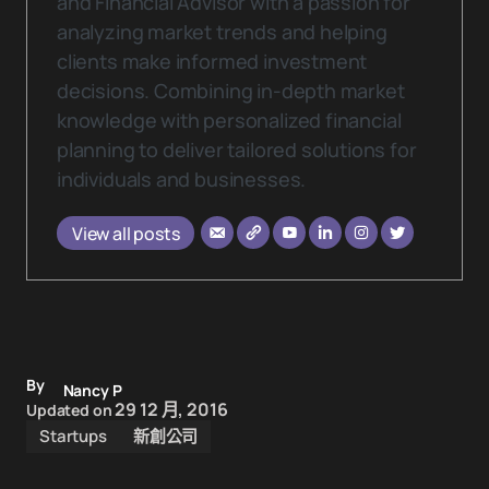
and Financial Advisor with a passion for
analyzing market trends and helping
clients make informed investment
decisions. Combining in-depth market
knowledge with personalized financial
planning to deliver tailored solutions for
individuals and businesses.
View all posts
By
Nancy P
29 12 月, 2016
Updated on
Startups
新創公司