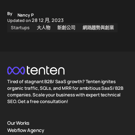
By
Nancy P
28 12 月, 2023
Updated on
Startups
大人物
新創公司
網路趨勢與創業
Tired of stagnant B2B/ SaaS growth? Tenten ignites
organic traffic, SQLs, and MRR for ambitious SaaS/ B2B
companies. Scale your business with expert technical
SEO. Get a free consultation!
Our Works
Webflow Agency