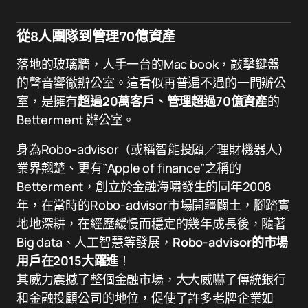
從8人團隊到管理70億資產
落地的玻璃牆，人手一台的Mac book，敲擊鍵盤
的聲音響徹辦公室。這看似再普遍不過的一間辦公
室，是擁有
超過20萬客戶、管理超過70億資產
的
Betterment 辦公室。
身為Robo-advisor（或稱智能投顧／理財機器人）
業界翹楚、更有”Apple of finance”之稱的
Betterment，創立於金融海嘯發生的同年2008
年，在當時的Robo-advisor市場開疆闢土，腳踏實
地地深耕，在經歷緩慢而穩定的幾年成長後，隨著
Big data、人工智慧等發展，
Robo-advisor的市場
用戶在2015大躍進
！
其威力震撼了整個金融市場，大大威嚇了傳統銀行
和金融投顧公司的地位，促使了許多老牌企業如