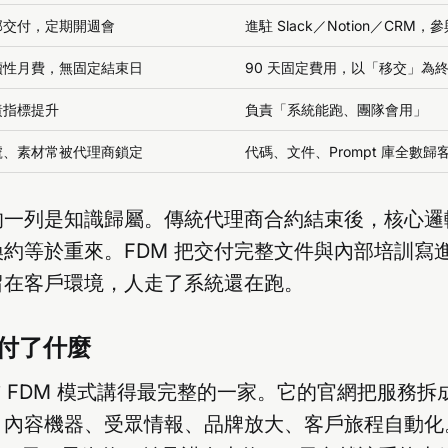
部交付，定期開週會
進駐 Slack／Notion／CRM
續性月費，無固定結束日
90 天固定費用，以「移交」為
責指標提升
負責「系統能跑、團隊會用」
號、素材常被代理商鎖定
代碼、文件、Prompt 庫全數歸
的一列是知識歸屬。傳統代理商合約結束後，核心邏
約等於重來。FDM 把交付完整文件與內部培訓寫
留在客戶環境，人走了系統還在跑。
交付了什麼
 FDM 模式講得最完整的一家。它的官網把服務拆
內容機器、受眾情報、品牌放大、客戶旅程自動化。M