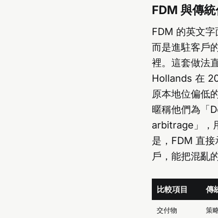
FDM 與傳
FDM 的英文
而是進駐客戶的 
裡。這套做法
Hollands 在
原本地位偏低的整合
暱稱他們為「De
arbitrag
是，FDM 直接承
戶，能把混亂
比較項目
傳
交付物
策略