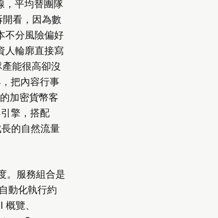
上線，平均替團隊
得拆開看，因為數
原本不分風險偏好
投資人輪廓直接寫
隊產能很高卻沒
工具，把內容行事
零的加密貨幣客
內容引擎，搭配
成長的自然流量
見度。服務組合是
I 自動化執行約
AI 概覽、