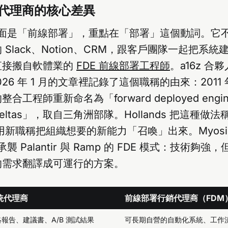
統代理商的核心差異
字面是「前線部署」，重點在「部署」這個動詞。它
Slack、Notion、CRM，跟客戶團隊一起把系
直接搬自軟體業的
FDE 前線部署工程師
。a16z 合夥
 2026 年 1 月的文章裡記錄了這個職稱的由來：2011 年 P
工程師重新命名為「forward deployed engi
ltas」，取自三角洲部隊。Hollands 把這種做法稱為
e」，用新職稱把組織想要的新能力「召喚」出來。Myos
襲 Palantir 與 Ramp 的 FDE 模式：技術夠
的需求翻譯成可運行的方案。
統代理商
前線部署行銷代理商（FDM
報告、建議書、A/B 測試結果
可長期自營的自動化系統、工作流、A