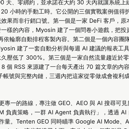
90 天、零綁約，並承諾在大約 30 天內就讓系統
 到 20 小時的手動工時。它公開的三個實戰案例值
效果而非行銷口號。第一個是一家 DeFi 客戶，
一樣的內容，Myosin 建了一個問卷小遊戲，把
ot，再依輪廓自動排程客製內容。第二個是一個內容團
yosin 建了一套自動分析與每週 AI 建議的報表
久壓低了 300%。第三個是一家自然流量趨近於
 用 8 個 RSS 來源建了一台每天產出 70 篇文章的
社群種子帳號與完整內鏈，三週內把這家從零做成會複利
專一的路線，專注做 GEO、AEO 與 AI 搜尋可
M 負責策略，一群 AI Agent 負責執行」，透過 A
量。Tenten GEO 同時瞄準 Google AI Mode、