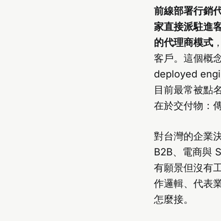
前線部署行銷代理商
家直接派駐進
的代理商模式
客戶。這個概念借自
deployed 
目前最常被點名的
在於交付物：傳
對台灣的企業
B2B、電商與 
有願景但沒有工
作邏輯、代表
怎麼接。