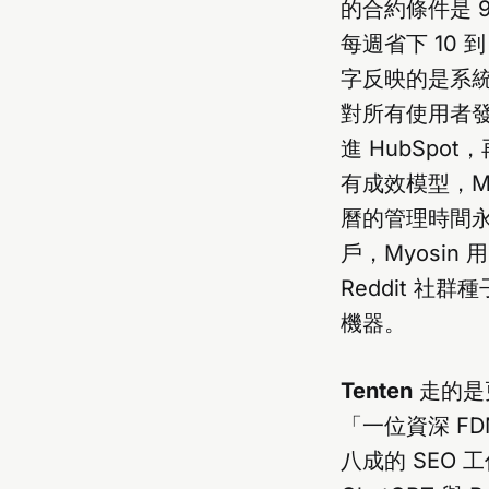
的合約條件是 
每週省下 10
字反映的是系統
對所有使用者發
進 HubSp
有成效模型，M
曆的管理時間永
戶，Myosin
Reddit 
機器。
Tenten
走的是更
「一位資深 FD
八成的 SEO 工作