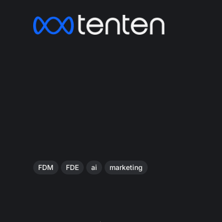
FDM
FDE
ai
marketing