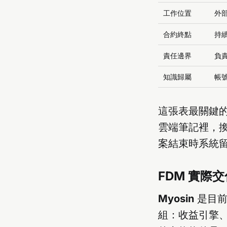
工作位置
外
合約終點
持
責任邊界
負
知識歸屬
帳
這張表最關鍵
雲端筆記裡，換
案結束時系統
FDM 實際
Myosin
是目前
組：收益引擎、