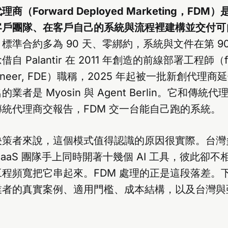
（Forward Deployed Marketing，FD
客戶團隊、在客戶自己的系統與流程裡建構並交付可
，標準合約多為 90 天、零綁約，系統與文件在第 9
 Palantir 在 2011 年創造的前線部署工程師（fo
engineer, FDE）職稱，2025 年起被一批新創代
業者是 Myosin 與 Agent Berlin。它和傳統
統代理商交報告，FDM 交一台能自己跑的系統。
決策者來說，這個模式值得認識的原因很實際。台灣
SaaS 團隊手上同時開著十幾個 AI 工具，彼此卻
程頻寬把它串起來。FDM 處理的正是這段落差。
業者的真實案例、適用門檻、成本結構，以及台灣與