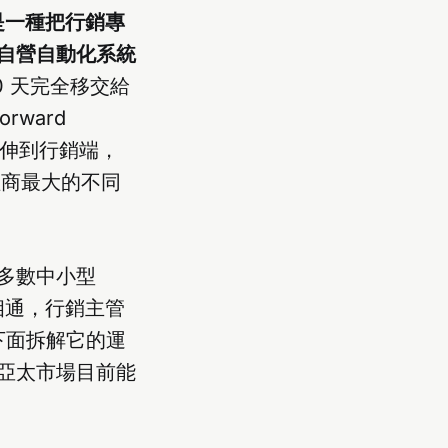
M）是一種把行銷專
自營自動化系統
0 天完全移交給
rward
理商延伸到行銷端，
代理商最大的不同
多數中小型
不相通，行銷主管
下面拆解它的運
亞太市場目前能