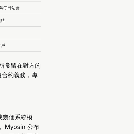
，參與每日站會
終點
客戶
輯常留在對方的
進合約義務，專
成幾個系統模
yosin 公布