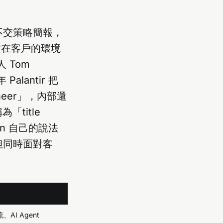
不交策略簡報，
統建在客戶的環境
人 Tom
alantir 把
neer」，內部還
「title
in 自己的說法
強，但同時面對客
）
I Agent