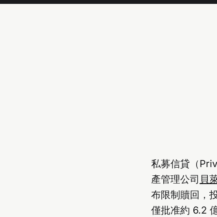
私募信貸（Priv
產管理公司
貝萊
布限制贖回，投資
僅批准約 6.