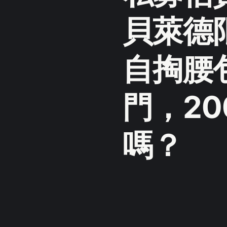
貝萊德
自掏腰
門，20
嗎？