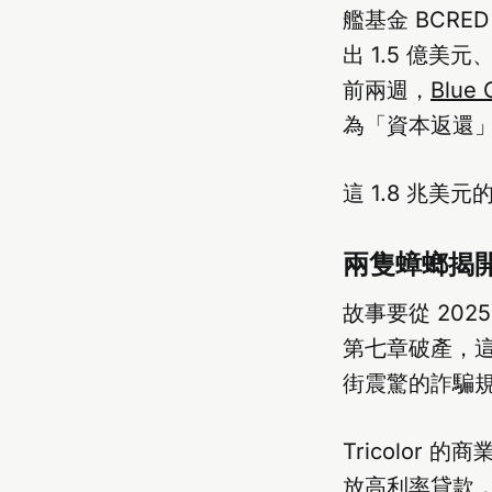
艦基金 BCRE
出 1.5 億
前兩週，
Blue 
為「資本返還
這 1.8 兆美
兩隻蟑螂揭
故事要從 20
第七章破產，
街震驚的詐騙
Tricolo
放高利率貸款，