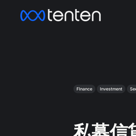
FInance
Investment
Se
私募信貸