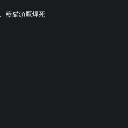
回、藍貓頭鷹焊死