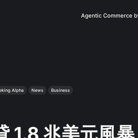
Agentic Commerce b
eking Alpha
News
Business
 1.8 兆美元風