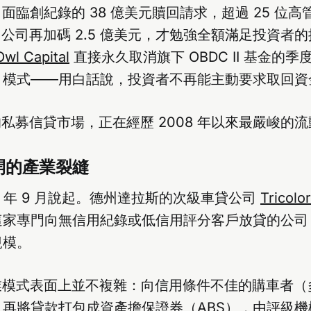
D 面臨創紀錄的 38 億美元贖回請求，超過 25 位
美元、公司再加碼 2.5 億美元，才勉強全額滿足投資者
Owl Capital
直接永久取消旗下 OBDC II 基金的
」模式——用白話說，投資者不再能主動要求取回資
元的私募信貸市場，正在經歷 2008 年以來最嚴峻的
開的產業裂縫
25 年 9 月說起。德州達拉斯的次級車貸公司
Tricolo
這家專門向無信用紀錄或低信用評分客戶放貸的公司
規模。
r 的商業模式表面上並不複雜：向信用條件不佳的購車者
再將貸款打包成資產擔保證券（ABS），由評級機構