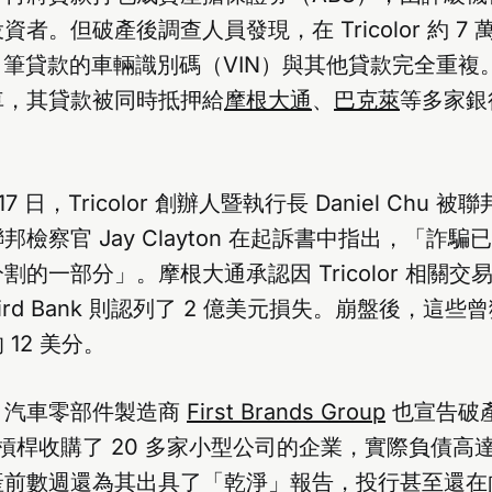
者。但破產後調查人員發現，在 Tricolor 約 7
00 筆貸款的車輛識別碼（VIN）與其他貸款完全重複
車，其貸款被同時抵押給
摩根大通
、
巴克萊
等多家銀
月 17 日，Tricolor 創辦人暨執行長 Daniel Chu
察官 Jay Clayton 在起訴書中指出，「詐騙已成為 
的一部分」。摩根大通承認因 Tricolor 相關交易損
Third Bank 則認列了 2 億美元損失。崩盤後，這些曾
12 美分。
，汽車零部件製造商
First Brands Group
也宣告破
過槓桿收購了 20 多家小型公司的企業，實際負債高達 
產前數週還為其出具了「乾淨」報告，投行甚至還在