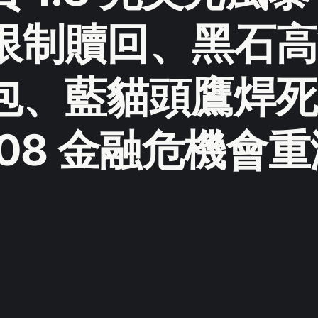
限制贖回、黑石高
包、藍貓頭鷹焊死
08 金融危機會重