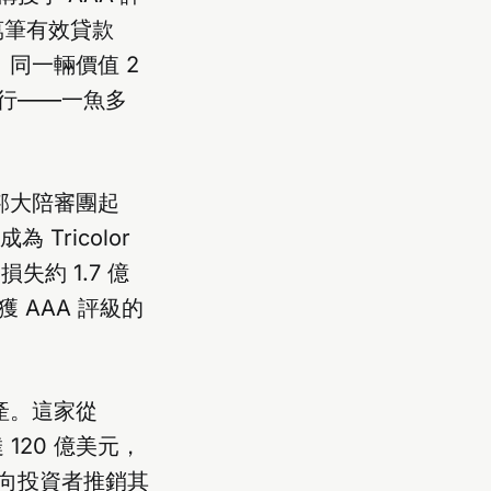
 萬筆有效貸款
。同一輛價值 2
行——一魚多
 被聯邦大陪審團起
Tricolor
失約 1.7 億
獲 AAA 評級的
產。這家從
120 億美元，
向投資者推銷其