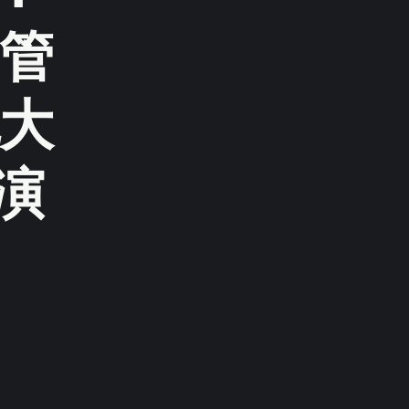
管
大
演