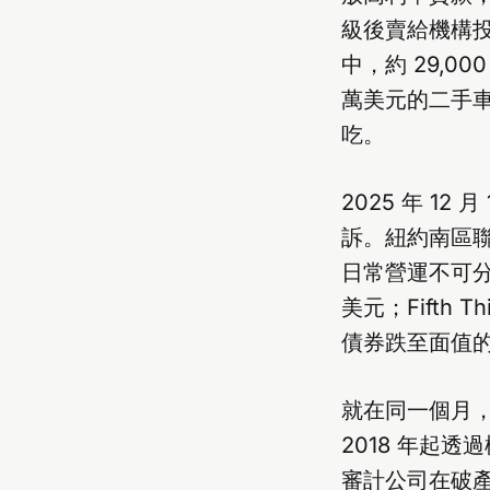
級後賣給機構投資
中，約 29,0
萬美元的二手
吃。
2025 年 12 
訴。紐約南區聯邦檢
日常營運不可分割
美元；Fifth 
債券跌至面值的 
就在同一個月
2018 年起透
審計公司在破