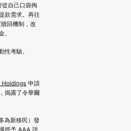
高管從自己口袋掏
的提款需求。再往
季度贖回機制，改
金。
流動性考驗。
r Holdings
申請
，揭露了令華爾
（多為新移民）發
授予 AAA 評