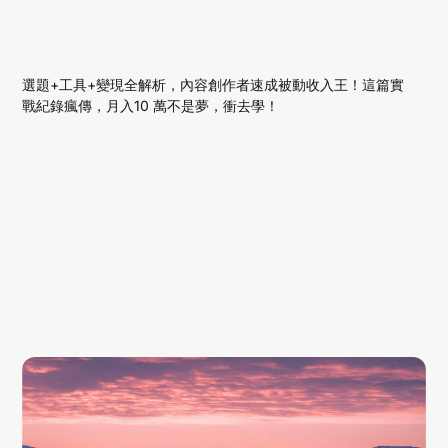
選題+工具+變現全解析，內容創作者速成被動收入王！這篇實
戰紀錄瘋傳，月入10 萬不是夢，衝去學！