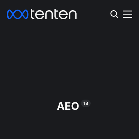
AEO
18