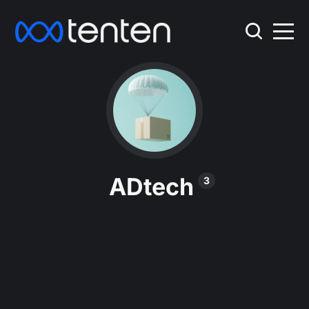
ADtech
3