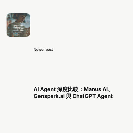
Newer post
AI Agent 深度比較：Manus AI、
Genspark.ai 與 ChatGPT Agent