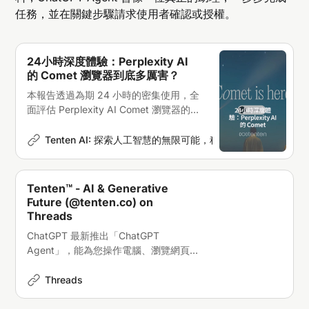
任務，並在關鍵步驟請求使用者確認或授權。
24小時深度體驗：Perplexity AI
的 Comet 瀏覽器到底多厲害？
本報告透過為期 24 小時的密集使用，全
面評估 Perplexity AI Comet 瀏覽器的功
能、使用者體驗及對網路資訊獲取的影
響，揭示其作為 AI 瀏覽器的革命性潛
Tenten AI: 探索人工智慧的無限可能，科技新聞深度解析
H
力。
Tenten™ - AI & Generative
Future (@tenten.co) on
Threads
ChatGPT 最新推出「ChatGPT
Agent」，能為您操作電腦、瀏覽網頁、
編寫程式碼、使用終端機、撰寫報告、生
成圖片、編輯試算表，甚至製作簡報。
Threads
ChatGPT Agent 已陸續開放給 Pro、
Plus 及 Teams 用戶。