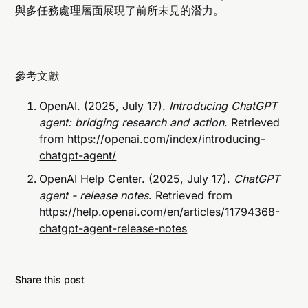
與多任務處理層面展現了前所未見的潛力。
參考文獻
OpenAI. (2025, July 17).
Introducing ChatGPT
agent: bridging research and action
. Retrieved
from
https://openai.com/index/introducing-
chatgpt-agent/
OpenAI Help Center. (2025, July 17).
ChatGPT
agent - release notes
. Retrieved from
https://help.openai.com/en/articles/11794368-
chatgpt-agent-release-notes
Share this post