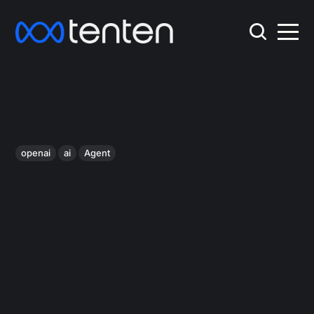
openai
ai
Agent