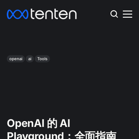
openai
ai
Tools
OpenAI 的 AI
Playground：全面指南