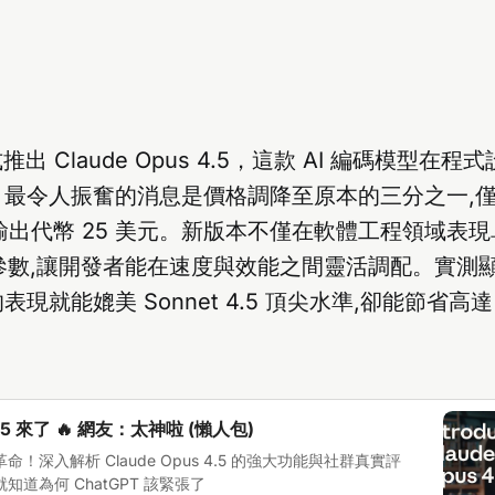
 正式推出 Claude Opus 4.5，這款 AI 編碼模型
。最令人振奮的消息是價格調降至原本的三分之一,
、輸出代幣 25 美元。新版本不僅在軟體工程領域表現
rt 參數,讓開發者能在速度與效能之間靈活調配。實測顯示,
現就能媲美 Sonnet 4.5 頂尖水準,卻能節省高達
 4.5 來了 🔥 網友：太神啦 (懶人包)
！深入解析 Claude Opus 4.5 的強大功能與社群真實評
道為何 ChatGPT 該緊張了