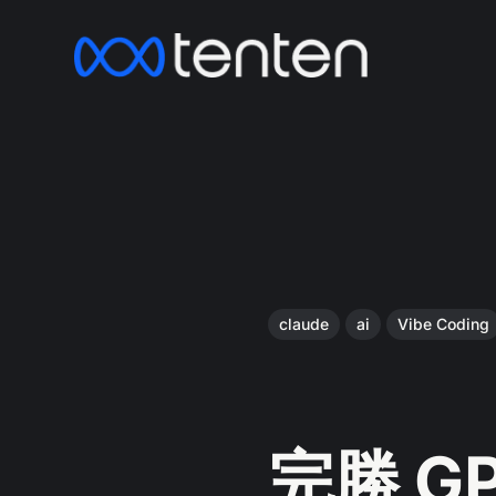
claude
ai
Vibe Coding
完勝 GP