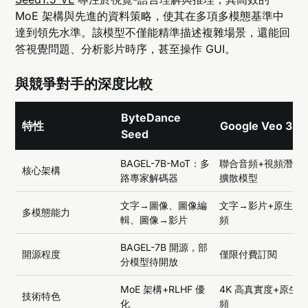
MoE 架構與先進的資料策略，使其在多項多模態基準中
達到領先水準。該模型不僅能精準描述複雜場景，還能回
答視覺問題、分析影片時序，甚至操作 GUI。
與競爭對手的深度比較
ByteDance
特性
Google Veo 3
Seed
BAGEL-7B-MoT：多
聯合音頻+視頻潛在
核心架構
路專家解碼器
擴散模型
文字→圖像、圖像編
文字→影片+原生音
多模態能力
輯、圖像→影片
頻
BAGEL-7B 開源，部
開源程度
僅限付費訂閱
分模型待開放
MoE 架構+RLHF 優
4K 高真實度+原生
技術特色
化
頻