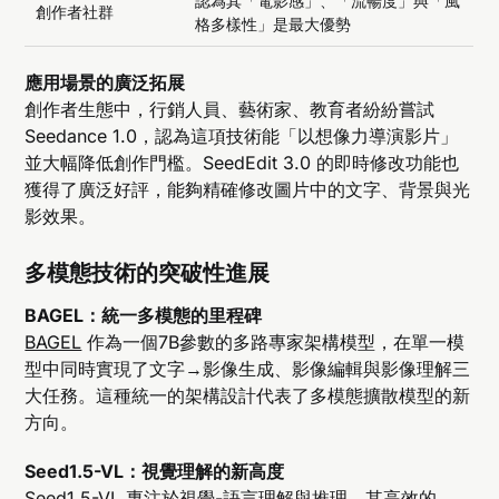
認為其「電影感」、「流暢度」與「風
創作者社群
格多樣性」是最大優勢
應用場景的廣泛拓展
創作者生態中，行銷人員、藝術家、教育者紛紛嘗試
Seedance 1.0，認為這項技術能「以想像力導演影片」
並大幅降低創作門檻。SeedEdit 3.0 的即時修改功能也
獲得了廣泛好評，能夠精確修改圖片中的文字、背景與光
影效果。
多模態技術的突破性進展
BAGEL：統一多模態的里程碑
BAGEL
作為一個7B參數的多路專家架構模型，在單一模
型中同時實現了文字→影像生成、影像編輯與影像理解三
大任務。這種統一的架構設計代表了多模態擴散模型的新
方向。
Seed1.5-VL：視覺理解的新高度
Seed1.5-VL
專注於視覺-語言理解與推理，其高效的