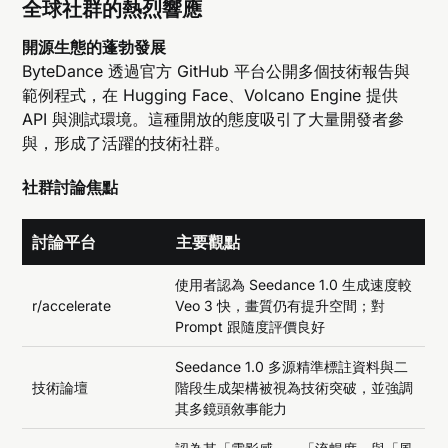
全球社群的熱烈響應
開源生態的蓬勃發展
ByteDance 透過官方 GitHub 平台公開多個技術報告與
範例程式，在 Hugging Face、Volcano Engine 提供
API 與測試環境。這種開放的態度吸引了大量開發者參
與，形成了活躍的技術社群。
社群討論焦點
討論平台
主要觀點
使用者認為 Seedance 1.0 生成速度較
r/accelerate
Veo 3 快，畫質仍有提升空間；對
Prompt 跟隨度評價良好
Seedance 1.0 多源精準標註資料與二
技術論壇
階段生成架構被視為技術突破，並強調
其多鏡頭敘事能力