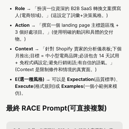
Role
→ 「扮演一位資深的 B2B SaaS 轉換文案撰寫
人(電商領域)。」(這設定了詞彙+決策風格。)
Action
→ 「撰寫一個 landing page 主標題區塊 +
3 個好處項目。」(使用明確的動詞和具體的交付
物。)
Context
→ 「針對 Shopify 賣家的分析儀表板;下個
月推出;目標 = 中小型電商品牌;必須包含 14 天試用
+ 免程式碼設定;避免行銷術語;有自信的語氣。」
(Context 是限制條件和情境的真實面。)
E(選一種風格)
→ 可以是
Expectation
(品質標準)、
Execute
(格式規則)或
Examples
(一個小範例來模
仿)。
最終 RACE Prompt(可直接複製)