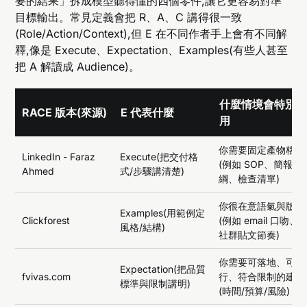
要的結果」拆成模型聽得懂的四個零件,讓它更容易對準
目標輸出。常見定義會把 R、A、C 講得很一致
(Role/Action/Context),但 E 在不同作者手上會有不同解
釋,像是 Execute、Expectation、Examples(有些人甚至
把 A 解讀成 Audience)。
什麼情境會特別
RACE 版本(來源)
E 代表什麼
用
你需要固定產物格式
LinkedIn - Faraz
Execute(把交付格
(例如 SOP、簡報大
Ahmed
式/步驟講清楚)
綱、檢查清單)
你很在意語氣與版型
Examples(用範例定
Clickforest
(例如 email 口吻、
風格/結構)
社群貼文節奏)
你需要可落地、可執
Expectation(把品質
fvivas.com
行、符合限制的建議
標準與限制講明)
(時間/預算/風險)