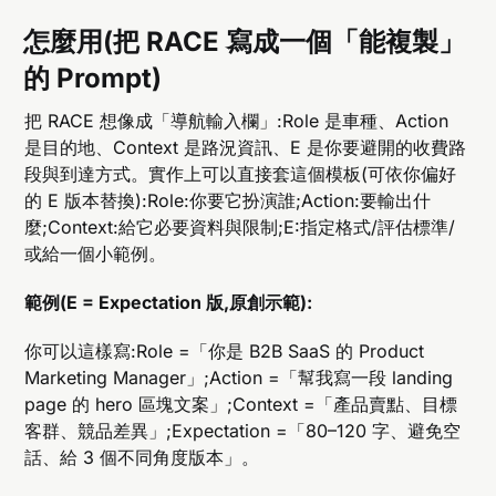
怎麼用(把 RACE 寫成一個「能複製」
的 Prompt)
把 RACE 想像成「導航輸入欄」:Role 是車種、Action
是目的地、Context 是路況資訊、E 是你要避開的收費路
段與到達方式。實作上可以直接套這個模板(可依你偏好
的 E 版本替換):Role:你要它扮演誰;Action:要輸出什
麼;Context:給它必要資料與限制;E:指定格式/評估標準/
或給一個小範例。
範例(E = Expectation 版,原創示範):
你可以這樣寫:Role =「你是 B2B SaaS 的 Product
Marketing Manager」;Action =「幫我寫一段 landing
page 的 hero 區塊文案」;Context =「產品賣點、目標
客群、競品差異」;Expectation =「80–120 字、避免空
話、給 3 個不同角度版本」。