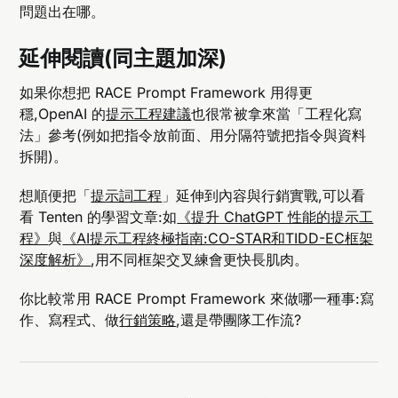
問題出在哪。
延伸閱讀(同主題加深)
如果你想把 RACE Prompt Framework 用得更
穩,OpenAI 的
提示工程建議
也很常被拿來當「工程化寫
法」參考(例如把指令放前面、用分隔符號把指令與資料
拆開)。
想順便把「
提示詞工程
」延伸到內容與行銷實戰,可以看
看 Tenten 的學習文章:如
《提升 ChatGPT 性能的提示工
程》
與
《AI提示工程終極指南:CO-STAR和TIDD-EC框架
深度解析》
,用不同框架交叉練會更快長肌肉。
你比較常用 RACE Prompt Framework 來做哪一種事:寫
作、寫程式、做
行銷策略
,還是帶團隊工作流?