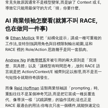
常見失敗原因通常不是模型變笨,而是缺了 Context 或 E,
導致它只能用最保守的方式「猜」你要什麼。
AI 商業領袖怎麼看(就算不叫 RACE,
也在做同一件事)
像
Ethan Mollick
常把「結構化提示」講成一種可重複的
工作法,並特別強調用角色與目標限制輸出範圍,這和
RACE 裡的 Role/Action 思路幾乎是同一套肌肉。
Andrew Ng
的
教學體系
常被引用的兩大原則是「寫清
楚、寫具體」以及「讓模型有時間思考」,放到 RACE 語
言就是把 Action/Context/E 補齊到足以推理,而不是丟一
句短指令就期待奇蹟發生。
而像
Reid Hoffman
這類商業領袖談「prompting」時,
重點往往不是某個神奇咒語,而是把它當成一種反覆迭
代、像導演一樣「試鏡調整」的協作流程;這也正是
RACE 最適合的用法:你每次只改一個構件,就能快速定位