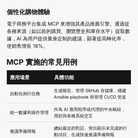
個性化購物體驗
電子商務平台集成 MCP 來增強其產品推薦引擎。通過從
各種來源（如以前的購買、瀏覽歷史和庫存水平）提取數
據，AI 為用戶提供量身定制的建議，顯著提高轉化率，
使銷售增長 18%。
MCP 實施的常見用例
應用場景
具體功能
生成報告、管理 GitHub 存儲庫、構建
自動化例行任務
Ansible playbook 和管理 CI/CD 管道
作為 AI 應用程序或代理的中央樞紐，
統一數據和操作管理
用於與各種系統交互
總結最近的對話、突出顯示未完成的行
會議準備簡報
動項目、生成快速會議準備簡報