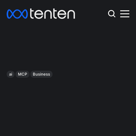
ai
MCP
Business