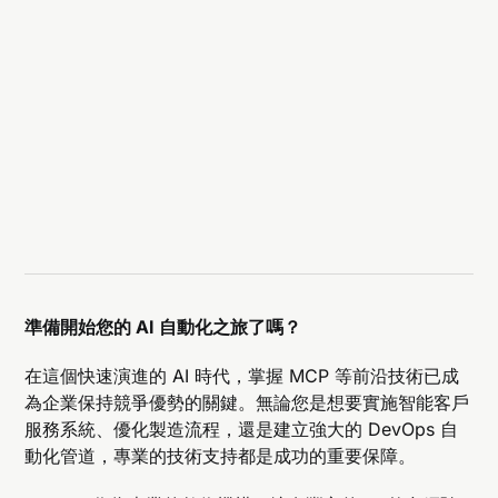
能即時訪問數據、增強安全性、降低計算負載，並
提供極高的靈活性與可擴展性。
MCP 如何自動化金融服務流程？
在金融領域，MCP 可用於自動化貸款審批流程，
包括財務數據收集、信用風險評估、文件驗證及合
規檢查，從而加速決策並提升效率。
Shopify 商家如何利用 MCP 改善運營？
Shopify 商家可以集成 MCP，來實時更新庫存數
據、優化銷售趨勢分析、防止缺貨或過度庫存並實
現流程自動化，提高運營效率。
MCP 在醫療保健中的應用有哪些？
MCP 能整合患者記錄、實驗室結果及物聯網健康
準備開始您的 AI 自動化之旅了嗎？
設備數據，協助醫療機構自動安排預約、發送警
報，還能顯著支持 AI 診斷工具，提高診療效率與
在這個快速演進的 AI 時代，掌握 MCP 等前沿技術已成
準確性。
為企業保持競爭優勢的關鍵。無論您是想要實施智能客戶
如何在 Dify 或 n8n 平台上實施 MCP 功能？
服務系統、優化製造流程，還是建立強大的 DevOps 自
在 Dify 上，可透過安裝 MCP 插件（如 SSE 
動化管道，專業的技術支持都是成功的重要保障。
Plugin）並配置新工具實現。n8n 使用 MCP 社區
節點，讓工作流程能與 MCP 服務器互動，進一步