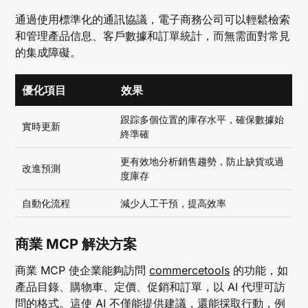
通過使用標準化的通訊協議，電子商務公司可以輕鬆檢索
和管理產品信息、客戶數據和訂單統計，而無需面對常見
的集成障礙。
優化項目
效果
跟踪多個位置的庫存水平，確保數據始
實時更新
終準確
更有效地分析銷售趨勢，防止缺貨或過
改進預測
度庫存
自動化流程
減少人工干預，提高效率
商業 MCP 解決方案
商業 MCP 使企業能夠訪問
commercetools
的功能，如
產品目錄、購物車、定價、促銷和訂單，以 AI 代理可訪
問的格式。這使 AI 不僅能提供建議，還能採取行動，例