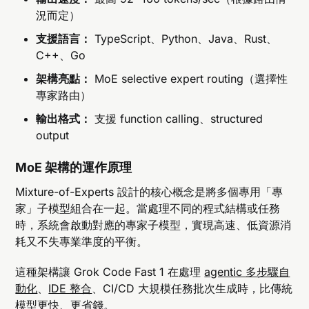
況而定）
支援語言：
TypeScript、Python、Java、Rust、
C++、Go
架構亮點：
MoE selective expert routing（選擇性
專家路由）
輸出格式：
支援 function calling、structured
output
MoE 架構的運作原理
Mixture-of-Experts 設計的核心概念是將多個專用「專
家」子模型組合在一起。當處理不同的程式結構或任務
時，系統會啟動對應的專家子模型，實現高速、低資源消
耗又不失專業準度的平衡。
這種架構讓 Grok Code Fast 1 在處理
agentic 多步驟自
動化
、
IDE 整合
、CI/CD 大規模任務批次生成時，比傳統
模型更快、更省錢。