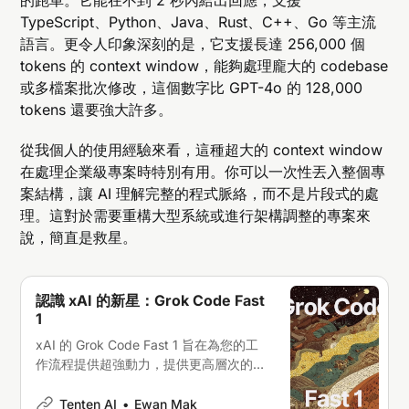
的跑車。它能在不到 2 秒內給出回應，支援
TypeScript、Python、Java、Rust、C++、Go 等主流
語言。更令人印象深刻的是，它支援長達 256,000 個
tokens 的 context window，能夠處理龐大的 codebase
或多檔案批次修改，這個數字比 GPT-4o 的 128,000
tokens 還要強大許多。
從我個人的使用經驗來看，這種超大的 context window
在處理企業級專案時特別有用。你可以一次性丟入整個專
案結構，讓 AI 理解完整的程式脈絡，而不是片段式的處
理。這對於需要重構大型系統或進行架構調整的專案來
說，簡直是救星。
認識 xAI 的新星：Grok Code Fast
1
xAI 的 Grok Code Fast 1 旨在為您的工
作流程提供超強動力，提供更高層次的效
率和問題解決能力。是時候升級您的開發
遊戲了
Tenten AI
Ewan Mak