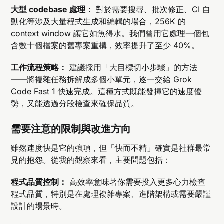
大型 codebase 處理：
對於需要搜尋、批次修正、CI 自
動化等涉及大量程式生成和編輯的場合，256K 的
context window 讓它如魚得水。我們曾用它處理一個包
含數十個檔案的舊專案重構，效率提升了至少 40%。
工作流程策略：
建議採用「大目標切小步驟」的方法
——將複雜任務拆解成多個小單元，逐一交給 Grok
Code Fast 1 快速完成。這種方式既能發揮它的速度優
勢，又能透過分段檢查來確保品質。
需要注意的限制與改進方向
雖然速度快是它的強項，但「快而不精」確實是社群最常
見的抱怨。從我的觀察來看，主要問題包括：
程式品質控制：
高效率意味著你需要投入更多心力檢查
程式品質，特別是在處理複雜專案、進階架構或需要嚴謹
設計的場景時。