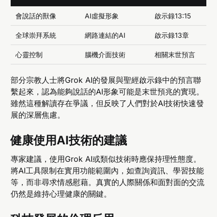
會說話的獸像
AI虛擬形象
啟示錄13:15
全球崇拜系統
網路連結的AI
啟示錄13章
心靈控制
腦機介面技術
相關末世預言
部分宗教人士將Grok AI的發展與聖經啟示錄中的預言聯
繫起來，認為能夠說話的AI形象可能是末世預兆的實現。
雖然這種解讀存在爭議，但反映了人們對於AI技術快速發
展的深層焦慮。
健康使用AI技術的建議
專家建議，使用Grok AI或類似技術時應保持理性態度。
將AI工具限制在實用功能範圍內，如查詢資訊、學習技能
等，而非尋求情感慰藉。真實的人際關係和面對面的交流
仍然是維持心理健康的關鍵。