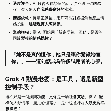
過度迎合
：AI 只會說你想聽的話，從不糾正你的錯
誤，讓人陷入
自我感覺良好的泡泡
。
情感依賴
：長期互動後，用戶可能對虛擬角色產生情
感投射，
逃避現實人際關係
。
道德模糊
：當 AI 開始用「親密語氣」互動，是否等
同於
變相的情感操控
？
「她不是真的懂你，她只是讓你覺得她懂
你。」——這句話成為許多試用者的心聲。
Grok 4 動漫老婆：是工具，還是新型
控制手段？
這不只是一個娛樂功能，更像是一場
社會實驗
。當 AI 能
模仿人類情感、滿足心理需求，是否也意味著
人類更容易
被操控
？