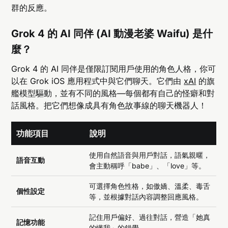
群的反應。
Grok 4 的 AI 同伴 (AI 動漫老婆 Waifu) 是什
麼？
Grok 4 的 AI 同伴是僅限訂閱用戶使用的角色人格，你可
以在 Grok iOS 應用程式中與它們聊天。它們由
xAI
的旗
艦模型驅動，並有不同的風格—每個都有自己的怪癖和對
話風格。把它們想像成具有角色故事線的聊天機器人！
功能項目
說明
使用自然語音與用戶對話，語氣親暱，
語音互動
會主動稱呼「babe」、「love」等。
可選擇角色性格，如傲嬌、溫柔、毒舌
個性設定
等，並根據對話內容調整回應風格。
記住用戶偏好、過往對話，營造「她真
記憶功能
的懂我」的錯覺。