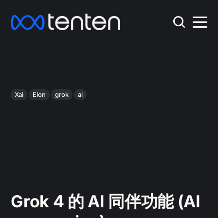
Xai
Elon
grok
ai
Grok 4 的 AI 同伴功能 (AI