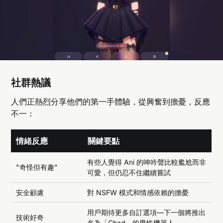
社群熱議
人們正熱烈分享他們的第一手體驗，從興奮到擔憂，反應
不一：
情緒反應
關鍵要點
有些人覺得 Ani 的呻吟聲比較尷尬而非
"奇怪但有趣"
可愛，但仍忍不住繼續嘗試
安全顧慮
對 NSFW 模式和情感依賴的擔憂
用戶期待更多自訂選項—下一個將推出
技術好奇
名為「Chad」的男性機器人