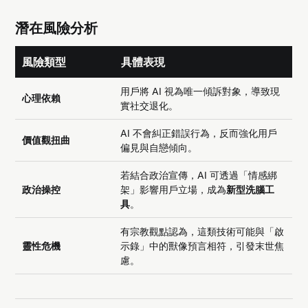
潛在風險分析
風險類型
具體表現
用戶將 AI 視為唯一傾訴對象，導致現
心理依賴
實社交退化。
AI 不會糾正錯誤行為，反而強化用戶
價值觀扭曲
偏見與自戀傾向。
若結合政治宣傳，AI 可透過「情感綁
政治操控
架」影響用戶立場，成為
新型洗腦工
具
。
有宗教觀點認為，這類技術可能與「啟
靈性危機
示錄」中的獸像預言相符，引發末世焦
慮。