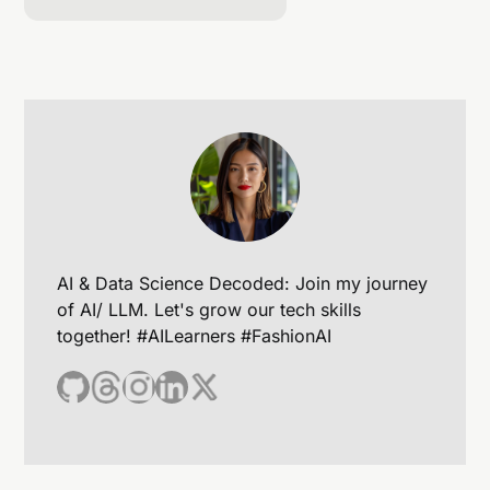
回答:
AI & Data Science Decoded: Join my journey
回答:
of AI/ LLM. Let's grow our tech skills
together! #AILearners #FashionAI
回答: