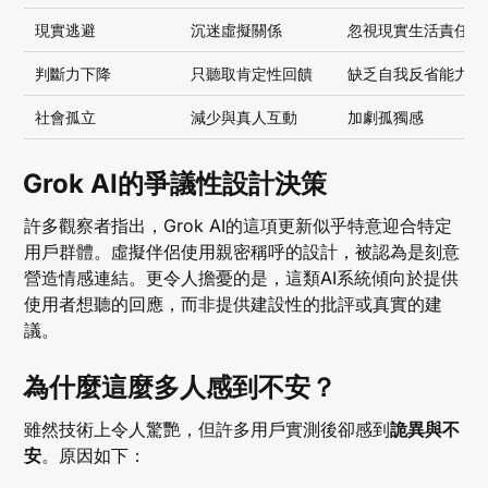
現實逃避
沉迷虛擬關係
忽視現實生活責任
判斷力下降
只聽取肯定性回饋
缺乏自我反省能力
社會孤立
減少與真人互動
加劇孤獨感
Grok AI的爭議性設計決策
許多觀察者指出，Grok AI的這項更新似乎特意迎合特定
用戶群體。虛擬伴侶使用親密稱呼的設計，被認為是刻意
營造情感連結。更令人擔憂的是，這類AI系統傾向於提供
使用者想聽的回應，而非提供建設性的批評或真實的建
議。
為什麼這麼多人感到不安？
雖然技術上令人驚艷，但許多用戶實測後卻感到
詭異與不
安
。原因如下：