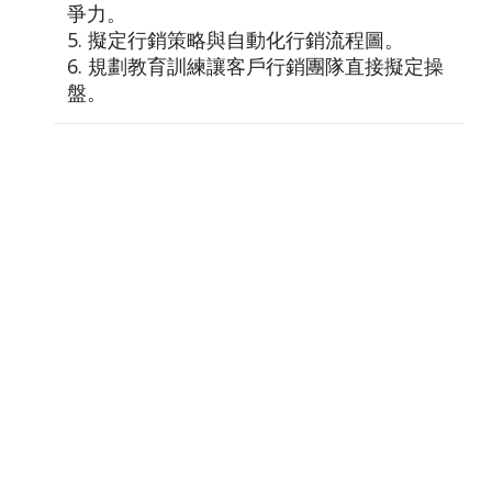
爭力。
5. 擬定行銷策略與自動化行銷流程圖。
6. 規劃教育訓練讓客戶行銷團隊直接擬定操
盤。
新手上路
我們設定清楚的、以投資回報率 (ROI) 為主
的目標，並制定明確的計劃實現它，讓你贏
在起跑點。
入站行銷