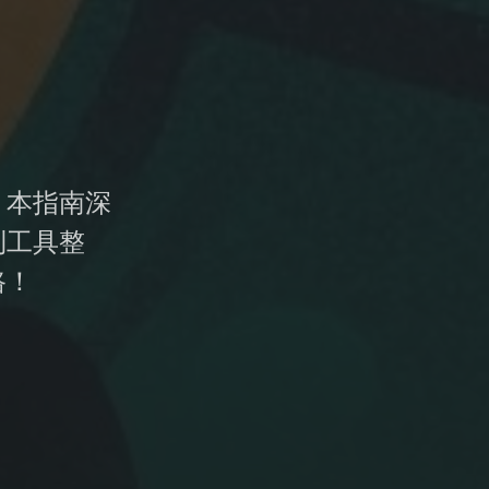
！本指南深
到工具整
路！