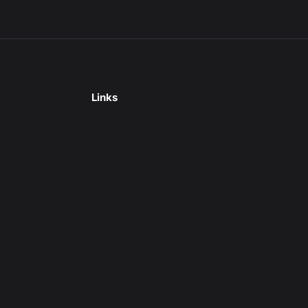
Links
數位週報
Shopify MasterClass