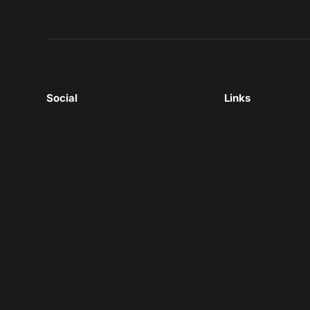
Social
Links
Facebook
精選
X/Twitter
行銷新知
Shopify 開發
Shopify 新知