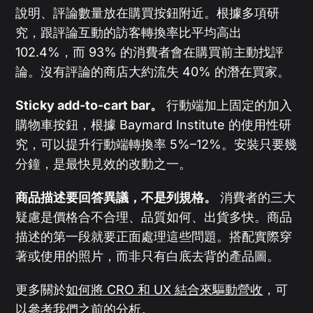
說明、評論數量放在購買按鈕附近。根據多項研
究，跟評論互動的訪客轉換率比平均高出
102.4%，而 93% 的消費者會在購買前主動找評
論。沒有評論的商店大約流失 40% 的潛在買家。
Sticky add-to-cart bar。
行動端加上固定的加入
購物車按鈕，根據 Baymard Institute 的使用性研
究，可以提升行動端轉換率 5%–12%。安裝只要幾
分鐘，是最快見效的改動之一。
商品描述要回答異議，不是列規格。
消費者的三大
疑慮是價格合不合理、品質如何、出貨多快。商品
描述的第一段就要正面處理這些問題。搭配實際穿
著或使用的照片，而非只有白底去背的產品圖。
更多關於
如何將 CRO 和 UX 結合來驅動營收
，可
以參考我們之前的分析。