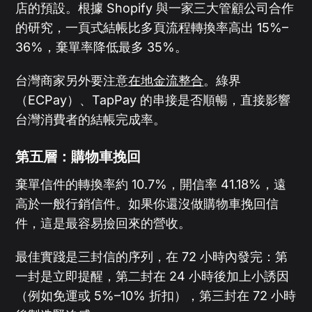
店的預設。根據 Shopify 與一家三大管顧公司合作
的研究，一頁式結帳比多頁流程轉換率高出 15%–
36%，棄單率降低最多 35%。
台灣商家另外要注意
在地金流整合
。綠界
（ECPay）、TapPay 的串接是否順暢，直接影響
台灣消費者的結帳完成率。
第五層：購物車挽回
棄單信件的轉換率約 10.7%，開信率 41.18%，遠
高於一般行銷信件。如果你還沒做購物車挽回信
件，這是最容易撿回來的營收。
最佳實踐是三封信的序列，在 72 小時內發完：第
一封是立即提醒，第二封在 24 小時後加上小誘因
（例如免運或 5%–10% 折扣），第三封在 72 小時