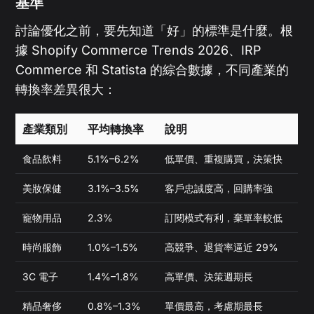
基準
討論優化之前，要先知道「好」的標準是什麼。根
據 Shopify Commerce Trends 2026、IRP
Commerce 和 Statista 的綜合數據，不同產業的
轉換率差異很大：
產業類別
平均轉換率
說明
食品飲料
5.1%–6.2%
低單價、重複購買，決策快
美妝保健
3.1%–3.5%
客戶忠誠度高，回購率強
寵物用品
2.3%
訂閱模式有利，棄單率較低
時尚服飾
1.0%–1.5%
高競爭、退貨率逼近 29%
3C 電子
1.4%–1.8%
高單價、決策週期長
精品奢侈
0.8%–1.3%
單價最高，考慮期最長