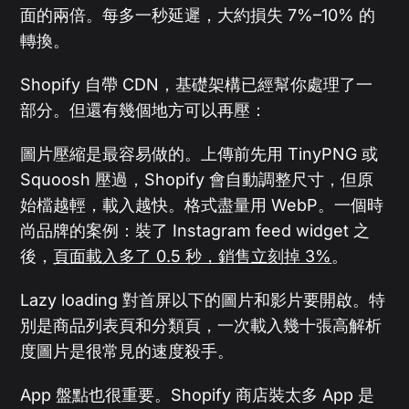
面的兩倍。每多一秒延遲，大約損失 7%–10% 的
轉換。
Shopify 自帶 CDN，基礎架構已經幫你處理了一
部分。但還有幾個地方可以再壓：
圖片壓縮是最容易做的。上傳前先用 TinyPNG 或
Squoosh 壓過，Shopify 會自動調整尺寸，但原
始檔越輕，載入越快。格式盡量用 WebP。一個時
尚品牌的案例：裝了 Instagram feed widget 之
後，
頁面載入多了 0.5 秒，銷售立刻掉 3%
。
Lazy loading 對首屏以下的圖片和影片要開啟。特
別是商品列表頁和分類頁，一次載入幾十張高解析
度圖片是很常見的速度殺手。
App 盤點也很重要。Shopify 商店裝太多 App 是