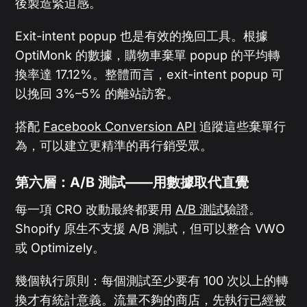
後製造緊迫感。
Exit-intent popup 也是有效的挽回工具。根據
OptiMonk 的數據，購物車棄單 popup 的平均轉
換率達 17.12%。整體而言，exit-intent popup 可
以挽回 3%–5% 的離站訪客。
搭配
Facebook Conversion API
追蹤這些棄單行
為，可以建立更精準的再行銷受眾。
第六層：A/B 測試——用數據取代直覺
每一項 CRO 改動最終都要用
A/B 測試
驗證。
Shopify 原生不支援 A/B 測試，但可以整合 VWO
或 Optimizely。
幾個執行原則：每個測試至少要有 100 次以上的轉
換才有統計意義。流量不夠的商店，先執行已經被