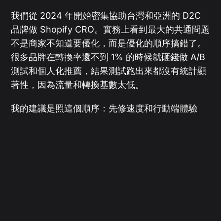
我們從 2024 年開始密集協助台灣和亞洲的 D2C
品牌做 Shopify CRO。實務上看到最大的共通問題
不是商家不知道要優化，而是優化的順序搞錯了。
很多品牌在轉換率還不到 1% 的時候就砸錢做 A/B
測試和個人化推薦，結果測試跑出來都沒有統計顯
著性，因為流量和轉換基數太低。
我的建議是照這個順序：先修速度和行動端體驗
（一到兩天可以完成），再處理結帳流程（開
Shop Pay、啟用訪客結帳、提前顯示運費），然
後才是商品頁的信任訊號和 A/B 測試。我們在幫一
家台灣美妝品牌做完這三步之後，轉換率在 6 週內
從 1.1% 提升到 2.4%。不是每個品牌都能拿到這個
數字，但 0.5%–1% 的提升對多數商店來說是務實
的目標。