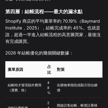
第四層：結帳流程——最大的漏水點
Shopify 商店的平均棄單率約 70.19%（Baymard
Institute，2025），結帳完成率約 45%。也就是
說，超過一半進入結帳流程的高意圖買家，最後沒
有完成購買。
2026 年結帳優化的幾個關鍵數據：
占
棄單原因
對策
比
4
結帳時才發現額外費用
在購物車階段就顯示預估總
8
（運費、稅）
價
%
2
開啟訪客結帳，帳號註冊移
強制註冊帳號
4