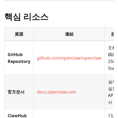
핵심 리소스
資源
連結
說
主程
GitHub
碼庫
github.com/openclaw/openclaw
Repository
250K
Star
설치
설정
官方문서
docs.openclaw.com
API 
서
ClawHub
13,0