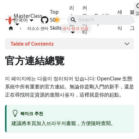
리
커
Top
새
블
MasterClass
소
뮤
Reddit
한국어
OpenClaw MasterClass
50
소
로
스
니
Skills
식
그
리소스 센터
공식 링크 모음
티
이 페이지에서
官方連結總覽
이 페이지에는 다음이 정리되어 있습니다: OpenClaw 生態
系統中所有重要的官方連結。無論你是剛入門的新手，還是
正在尋找特定資源的進階사용자，這裡就是你的起點。
북마크 추천
建議將本頁加入브라우저書籤，方便隨時查閱。