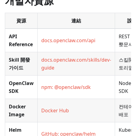
개발자資源
資源
連結
說
API
REST A
docs.openclaw.com/api
Reference
整문서
Skill 開發
docs.openclaw.com/skills/dev-
스킬開
가이드
guide
토리얼
OpenClaw
Node.js
npm: @openclaw/sdk
SDK
SDK
Docker
컨테이
Docker Hub
Image
배포
Helm
Kubern
GitHub: openclaw/helm