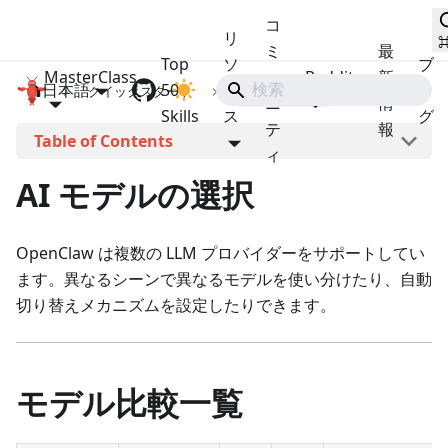
コ
リ
ミ
最
Top
ソ
ブ
MasterClass
ュ
Reddit
新
日本語
OpenClaw MasterClass
50
ー
ロ
クイックスタート
AI モデルの選択
ニ
情
Skills
ス
グ
テ
報
このページの見出し
ィ
AI モデルの選択
OpenClaw は複数の LLM プロバイダーをサポートしてい
ます。異なるシーンで異なるモデルを使い分けたり、自動
切り替えメカニズムを設定したりできます。
モデル比較一覧