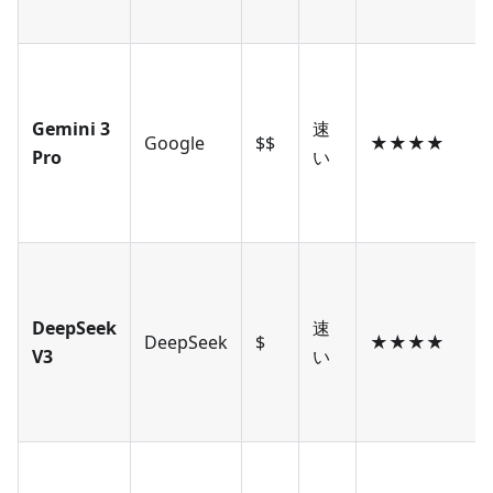
Gemini 3
速
Google
$$
★★★★
Pro
い
DeepSeek
速
DeepSeek
$
★★★★
V3
い