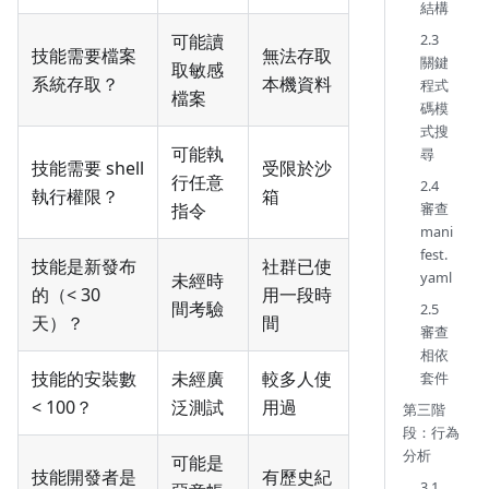
結構
2.3
可能讀
技能需要檔案
無法存取
關鍵
取敏感
系統存取？
本機資料
程式
檔案
碼模
式搜
可能執
尋
技能需要 shell
受限於沙
行任意
2.4
執行權限？
箱
審查
指令
mani
fest.
技能是新發布
社群已使
yaml
未經時
的（< 30
用一段時
間考驗
2.5
天）？
間
審查
相依
技能的安裝數
未經廣
較多人使
套件
< 100？
泛測試
用過
第三階
段：行為
分析
可能是
技能開發者是
有歷史紀
3.1