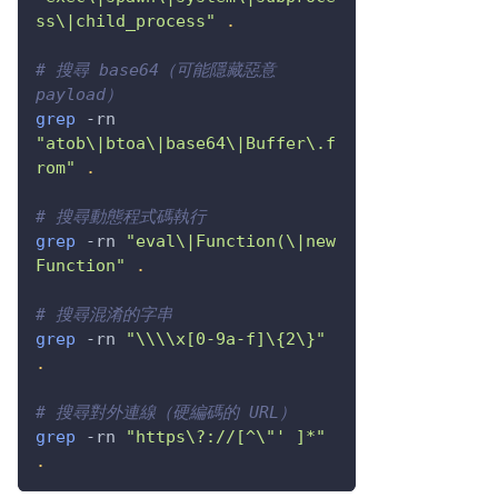
ss\|child_process"
.
# 搜尋 base64（可能隱藏惡意 
payload）
grep
-rn
"atob\|btoa\|base64\|Buffer\.f
rom"
.
# 搜尋動態程式碼執行
grep
-rn
"eval\|Function(\|new 
Function"
.
# 搜尋混淆的字串
grep
-rn
"
\\
\\
x[0-9a-f]\{2\}"
.
# 搜尋對外連線（硬編碼的 URL）
grep
-rn
"https\?://[^
\"
' ]*"
.