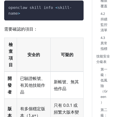
權限
覆蓋
openclaw skill info 
<
skill-
name
>
4.2
持續
監控
需要確認的項目：
清單
4.3
異常
檢
指標
查
安全的
可疑的
技能安全
項
分級表
目
第一
級：
開
已驗證帳號、
低風
新帳號、無其
發
有其他技能作
險
他作品
（Gr
者
品
een
）
只有 0.0.1 或
版
有多個穩定版
第二
頻繁大版本變
本
本（1.x+）
級：