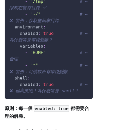
-
"/tmp"
# ← 
限制在暫存目錄 ✅
-
"~/"
# ← 
❌ 警告：存取整個家目錄
environment
:
enabled
:
true
# ← 
為什麼需要環境變數？
variables
:
-
"HOME"
# ← 
合理
-
"*"
# ← 
❌ 警告：可讀取所有環境變數
shell
:
enabled
:
true
# ← 
❌ 極高風險！為什麼需要 shell？
原則：每一個
都需要合
enabled: true
理的解釋。