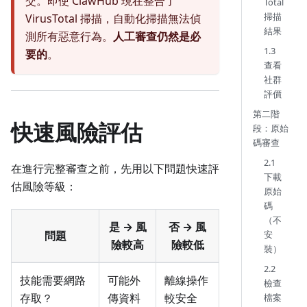
交。即使 ClawHub 現在整合了
Total
掃描
VirusTotal 掃描，自動化掃描無法偵
結果
測所有惡意行為。
人工審查仍然是必
1.3
要的
。
查看
社群
評價
第二階
快速風險評估
段：原始
碼審查
2.1
在進行完整審查之前，先用以下問題快速評
下載
估風險等級：
原始
碼
（不
是 → 風
否 → 風
安
問題
險較高
險較低
裝）
2.2
技能需要網路
可能外
離線操作
檢查
存取？
傳資料
較安全
檔案