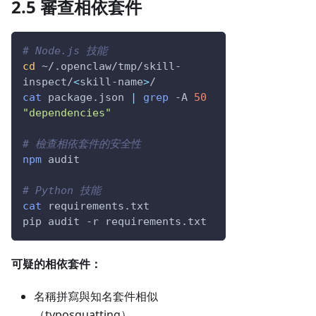
2.5 審查相依套件
# Node.js 技能
cd
 ~/.openclaw/tmp/skill-
inspect/
<
skill-name
>
/
cat
 package.json 
|
grep
-A
50
"dependencies"
# 檢查相依套件的安全性
npm
 audit
# Python 技能
cat
 requirements.txt
pip audit 
-r
 requirements.txt
可疑的相依套件：
名稱拼寫與知名套件相似
（typosquatting）