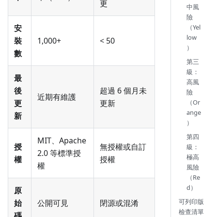
更
中風
險
（Yel
安
low
裝
1,000+
< 50
）
數
第三
級：
最
高風
後
超過 6 個月未
險
近期有維護
（Or
更
更新
ange
新
）
第四
MIT、Apache
授
無授權或自訂
級：
2.0 等標準授
極高
權
授權
權
風險
（Re
d）
原
可列印版
始
公開可見
閉源或混淆
檢查清單
碼