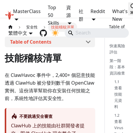
Top
資
MasterClass
社
Reddit
What's
OpenClaw MasterClass
50
源
群
New
Skills
安全性
技能稽核清單
繁體中文
本頁導覽
快速風險
評估
技能稽核清單
第一階
段：基本
資訊檢查
在 ClawHavoc 事件中，2,400+ 個惡意技能
1.1
透過 ClawHub 被分發到數千個 OpenClaw
查看
實例。這份清單幫助你在安裝任何技能之
技能
前，系統性地評估其安全性。
元資
料
1.2
不要跳過安全審查
查看
ClawHub 上的技能由社群開發者提
Virus