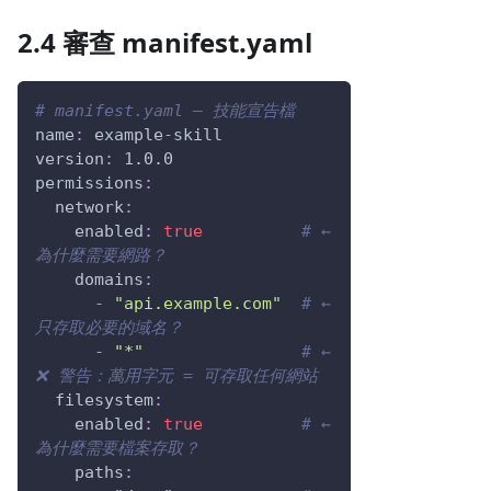
2.4 審查 manifest.yaml
# manifest.yaml — 技能宣告檔
name
:
 example
-
skill
version
:
 1.0.0
permissions
:
network
:
enabled
:
true
# ← 
為什麼需要網路？
domains
:
-
"api.example.com"
# ← 
只存取必要的域名？
-
"*"
# ← 
❌ 警告：萬用字元 = 可存取任何網站
filesystem
:
enabled
:
true
# ← 
為什麼需要檔案存取？
paths
: