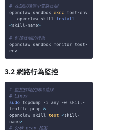
# 在測試環境中安裝技能
openclaw sandbox 
exec
 test-env 
-- openclaw skill 
install
<
skill-name
>
# 監控技能的行為
openclaw sandbox monitor test-
env
3.2 網路行為監控
# 監控技能的網路連線
# Linux
sudo
 tcpdump 
-i
 any 
-w
 skill-
traffic.pcap 
&
openclaw skill 
test
<
skill-
name
>
# 分析 pcap 檔案