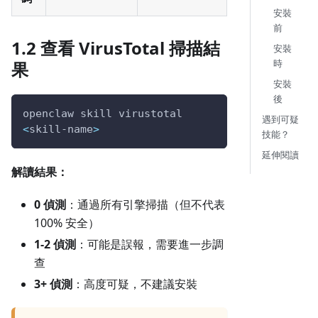
安裝
前
1.2 查看 VirusTotal 掃描結
安裝
時
果
安裝
後
openclaw skill virustotal 
遇到可疑
<
skill-name
>
技能？
延伸閱讀
解讀結果：
0 偵測
：通過所有引擎掃描（但不代表
100% 安全）
1-2 偵測
：可能是誤報，需要進一步調
查
3+ 偵測
：高度可疑，不建議安裝