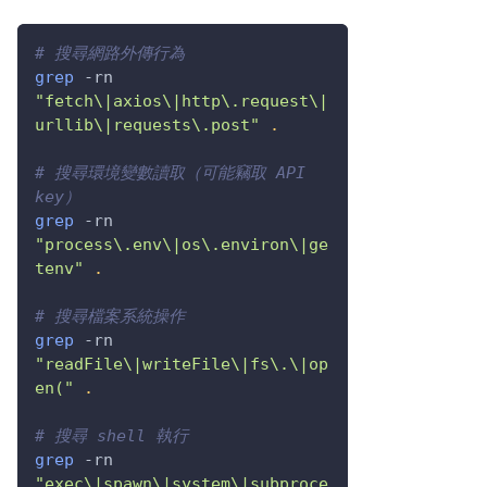
# 搜尋網路外傳行為
grep
-rn
"fetch\|axios\|http\.request\|
urllib\|requests\.post"
.
# 搜尋環境變數讀取（可能竊取 API 
key）
grep
-rn
"process\.env\|os\.environ\|ge
tenv"
.
# 搜尋檔案系統操作
grep
-rn
"readFile\|writeFile\|fs\.\|op
en("
.
# 搜尋 shell 執行
grep
-rn
"exec\|spawn\|system\|subproce