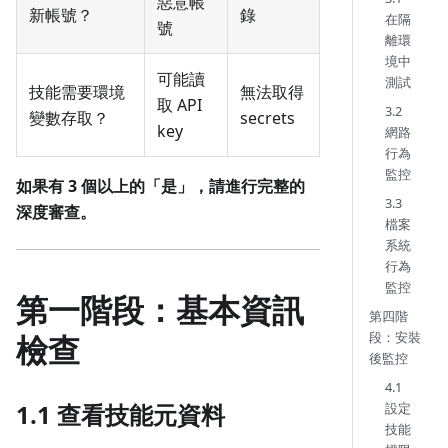
惡意帳
新帳號？
錄
在隔
號
離環
境中
可能讀
測試
技能需要環境
無法取得
取 API
3.2
變數存取？
secrets
key
網路
行為
監控
如果有 3 個以上的「是」，請進行完整的
3.3
深度審查。
檔案
系統
行為
監控
第一階段：基本資訊
第四階
段：安裝
檢查
後監控
4.1
1.1 查看技能元資料
設定
技能