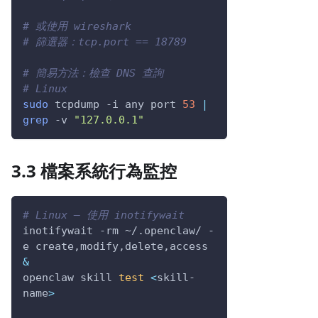
# 或使用 wireshark
# 篩選器：tcp.port == 18789
# 簡易方法：檢查 DNS 查詢
# Linux
sudo
 tcpdump 
-i
 any port 
53
|
grep
-v
"127.0.0.1"
3.3 檔案系統行為監控
# Linux — 使用 inotifywait
inotifywait 
-rm
 ~/.openclaw/ 
-
e
 create,modify,delete,access 
&
openclaw skill 
test
<
skill-
name
>