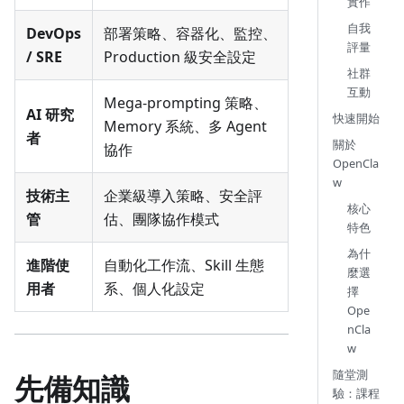
實作
自我
DevOps
部署策略、容器化、監控、
評量
/ SRE
Production 級安全設定
社群
互動
Mega-prompting 策略、
AI 研究
快速開始
Memory 系統、多 Agent
者
關於
協作
OpenCla
w
技術主
企業級導入策略、安全評
核心
管
估、團隊協作模式
特色
為什
進階使
自動化工作流、Skill 生態
麼選
用者
系、個人化設定
擇
Ope
nCla
w
隨堂測
先備知識
驗：課程