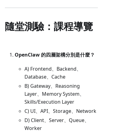
隨堂測驗：課程導覽
OpenClaw 的四層架構分別是什麼？
A) Frontend、Backend、
Database、Cache
B) Gateway、Reasoning
Layer、Memory System、
Skills/Execution Layer
C) UI、API、Storage、Network
D) Client、Server、Queue、
Worker