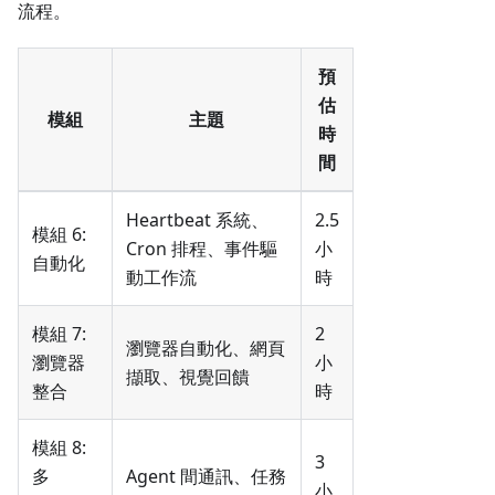
流程。
預
估
模組
主題
時
間
Heartbeat 系統、
2.5
模組 6:
Cron 排程、事件驅
小
自動化
動工作流
時
模組 7:
2
瀏覽器自動化、網頁
瀏覽器
小
擷取、視覺回饋
整合
時
模組 8:
3
多
Agent 間通訊、任務
小