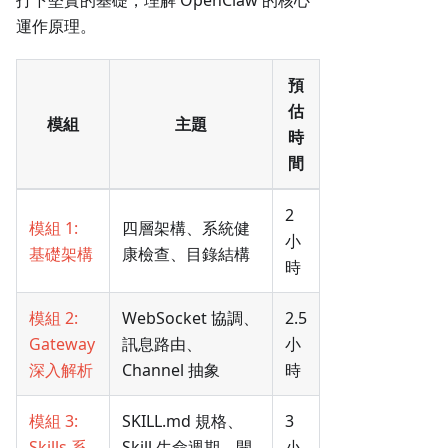
運作原理。
預
估
模組
主題
時
間
2
模組 1:
四層架構、系統健
小
基礎架構
康檢查、目錄結構
時
模組 2:
WebSocket 協調、
2.5
Gateway
訊息路由、
小
深入解析
Channel 抽象
時
模組 3:
SKILL.md 規格、
3
Skills 系
Skill 生命週期、開
小