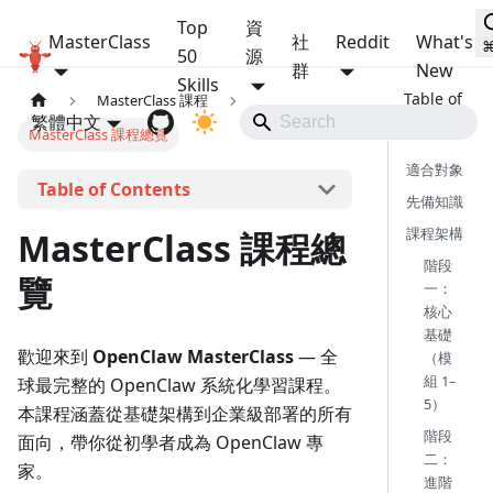
Top
資
MasterClass
社
Reddit
What's
OpenClaw MasterClass
50
源
群
New
Skills
MasterClass 課程
繁體中文
MasterClass 課程總覽
適合對象
本頁導覽
先備知識
課程架構
MasterClass 課程總
階段
覽
一：
核心
基礎
歡迎來到
OpenClaw MasterClass
— 全
（模
組 1–
球最完整的 OpenClaw 系統化學習課程。
5）
本課程涵蓋從基礎架構到企業級部署的所有
階段
面向，帶你從初學者成為 OpenClaw 專
二：
家。
進階