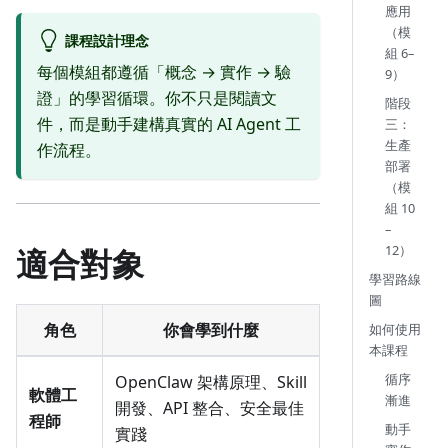
應用
（模
課程設計理念
組 6–
每個模組都遵循「概念 → 實作 → 驗
9）
證」的學習循環。你不只是閱讀文
階段
件，而是動手建構真實的 AI Agent 工
三：
生產
作流程。
部署
（模
組 10
–
12）
適合對象
學習路線
圖
角色
你會學到什麼
如何使用
本課程
循序
OpenClaw 架構原理、Skill
軟體工
漸進
開發、API 整合、安全最佳
程師
動手
實踐