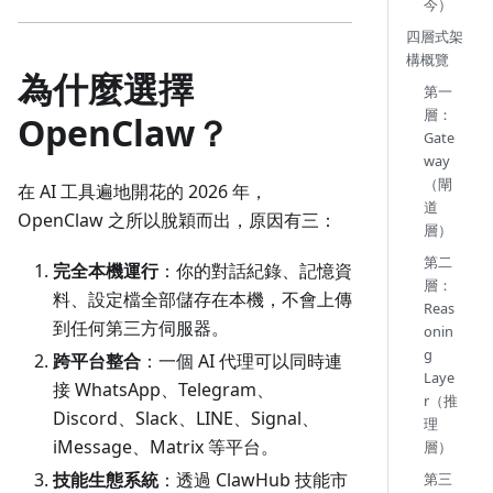
今）
四層式架
構概覽
為什麼選擇
第一
層：
OpenClaw？
Gate
way
（閘
在 AI 工具遍地開花的 2026 年，
道
OpenClaw 之所以脫穎而出，原因有三：
層）
第二
完全本機運行
：你的對話紀錄、記憶資
層：
料、設定檔全部儲存在本機，不會上傳
Reas
到任何第三方伺服器。
onin
g
跨平台整合
：一個 AI 代理可以同時連
Laye
接 WhatsApp、Telegram、
r（推
Discord、Slack、LINE、Signal、
理
iMessage、Matrix 等平台。
層）
技能生態系統
：透過 ClawHub 技能市
第三