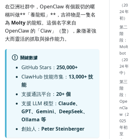
（20
在亞洲社群中，OpenClaw 有個親切的暱
24 年
稱叫做**「養龍蝦」**，吉祥物是一隻名
初）
為
Molty
的龍蝦。這個名字來自
第二
OpenClaw 的「Claw」（螯），象徵著強
階
大而靈活的抓取與操作能力。
段：
Molt
bot
關鍵數據
（20
24 年
GitHub Stars：
250,000+
中）
ClawHub 技能市集：
13,000+ 技
第三
能
階
支援通訊平台：
20+ 個
段：
Ope
支援 LLM 模型：
Claude、
nCla
GPT、Gemini、DeepSeek、
w（2
Ollama 等
025
年初
創始人：
Peter Steinberger
至