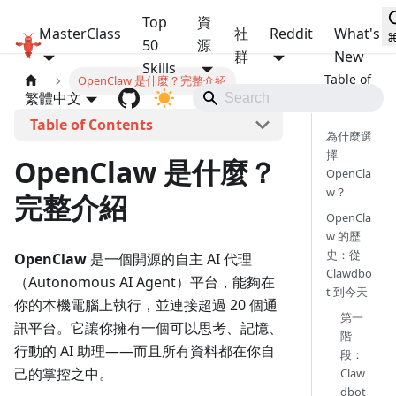
Top
資
MasterClass
社
Reddit
What's
OpenClaw MasterClass
50
源
群
New
Skills
OpenClaw 是什麼？完整介紹
繁體中文
本頁導覽
為什麼選
擇
OpenClaw 是什麼？
OpenCla
w？
完整介紹
OpenCla
w 的歷
史：從
OpenClaw
是一個開源的自主 AI 代理
Clawdbo
（Autonomous AI Agent）平台，能夠在
t 到今天
你的本機電腦上執行，並連接超過 20 個通
第一
訊平台。它讓你擁有一個可以思考、記憶、
階
行動的 AI 助理——而且所有資料都在你自
段：
己的掌控之中。
Claw
dbot