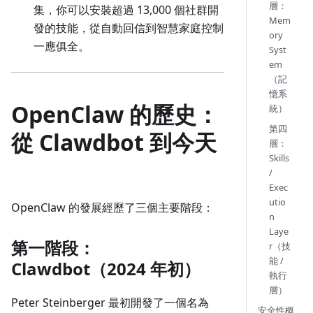
層：
集，你可以安裝超過 13,000 個社群開
Mem
發的技能，從自動回信到智慧家庭控制
ory
一應俱全。
Syst
em
（記
憶系
OpenClaw 的歷史：
統）
第四
從 Clawdbot 到今天
層：
Skills
/
Exec
utio
OpenClaw 的發展經歷了三個主要階段：
n
Laye
第一階段：
r（技
能 /
Clawdbot（2024 年初）
執行
層）
Peter Steinberger 最初開發了一個名為
安全性概