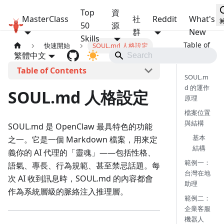
Top
資
MasterClass
社
Reddit
What's
OpenClaw MasterClass
50
源
群
New
Skills
快速開始
SOUL.md 人格設定
繁體中文
本頁導覽
SOUL.m
d 的運作
SOUL.md 人格設定
原理
檔案位置
與結構
SOUL.md 是 OpenClaw 最具特色的功能
基本
之一。它是一個 Markdown 檔案，用來定
結構
義你的 AI 代理的「靈魂」——包括性格、
範例一：
語氣、專長、行為規範、甚至禁忌話題。每
台灣在地
次 AI 收到訊息時，SOUL.md 的內容都會
助理
作為系統層級的脈絡注入推理層。
範例二：
企業客服
機器人