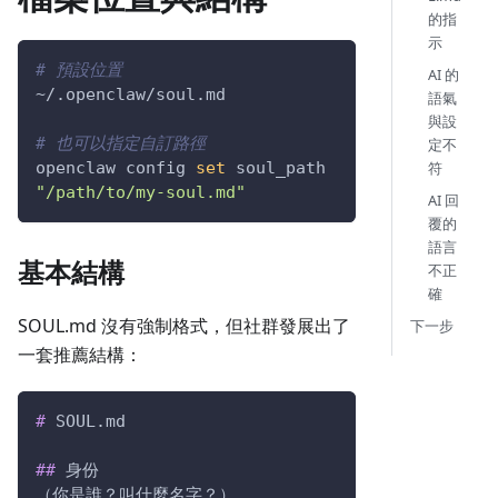
的指
示
# 預設位置
AI 的
~/.openclaw/soul.md
語氣
與設
# 也可以指定自訂路徑
定不
符
openclaw config 
set
 soul_path 
"/path/to/my-soul.md"
AI 回
覆的
語言
基本結構
不正
確
SOUL.md 沒有強制格式，但社群發展出了
下一步
一套推薦結構：
#
 SOUL.md
##
 身份
（你是誰？叫什麼名字？）