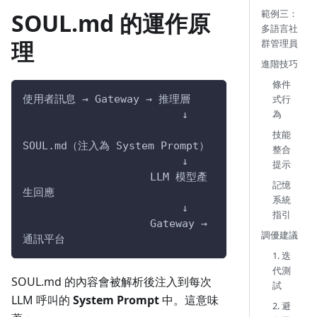
範例三：
SOUL.md 的運作原
多語言社
理
群管理員
進階技巧
條件
使用者訊息 → Gateway → 推理層
式行
為
                         ↓
技能
SOUL.md（注入為 System Prompt）
整合
                         ↓
提示
                    LLM 模型產
記憶
生回應
系統
                         ↓
指引
                    Gateway → 
調優建議
通訊平台
1. 迭
代測
SOUL.md 的內容會被解析後注入到每次
試
LLM 呼叫的
System Prompt
中。這意味
2. 避