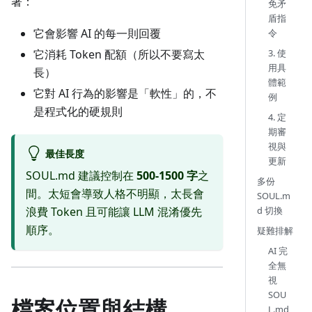
著：
免矛
盾指
它會影響 AI 的每一則回覆
令
它消耗 Token 配額（所以不要寫太
3. 使
用具
長）
體範
它對 AI 行為的影響是「軟性」的，不
例
是程式化的硬規則
4. 定
期審
視與
最佳長度
更新
SOUL.md 建議控制在
500-1500 字
之
多份
間。太短會導致人格不明顯，太長會
SOUL.m
d 切換
浪費 Token 且可能讓 LLM 混淆優先
順序。
疑難排解
AI 完
全無
視
SOU
檔案位置與結構
L.md