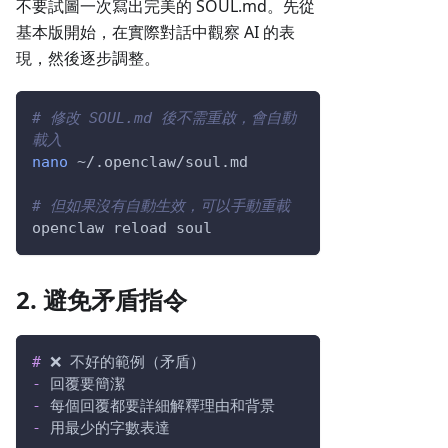
不要試圖一次寫出完美的 SOUL.md。先從
基本版開始，在實際對話中觀察 AI 的表
現，然後逐步調整。
# 修改 SOUL.md 後不需重啟，會自動
載入
nano
 ~/.openclaw/soul.md
# 但如果沒有自動生效，可以手動重載
openclaw reload soul
2. 避免矛盾指令
#
 ❌ 不好的範例（矛盾）
-
 回覆要簡潔
-
 每個回覆都要詳細解釋理由和背景
-
 用最少的字數表達