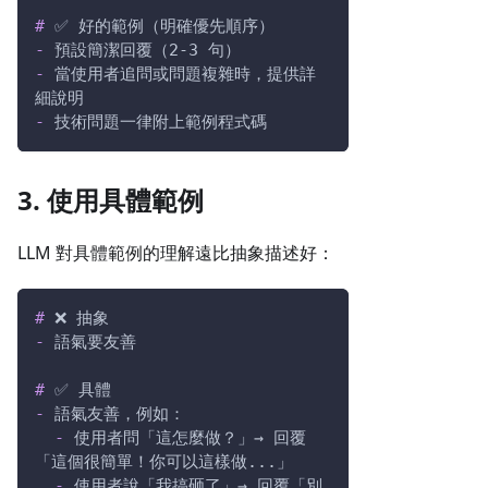
#
 ✅ 好的範例（明確優先順序）
-
 預設簡潔回覆（2-3 句）
-
 當使用者追問或問題複雜時，提供詳
細說明
-
 技術問題一律附上範例程式碼
3. 使用具體範例
LLM 對具體範例的理解遠比抽象描述好：
#
 ❌ 抽象
-
 語氣要友善
#
 ✅ 具體
-
 語氣友善，例如：
-
 使用者問「這怎麼做？」→ 回覆
「這個很簡單！你可以這樣做...」
-
 使用者說「我搞砸了」→ 回覆「別