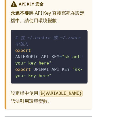
API KEY 安全
永遠不要
將 API Key 直接寫死在設定
檔中。請使用環境變數：
# 在 ~/.bashrc 或 ~/.zshrc 
中加入
export
ANTHROPIC_API_KEY
=
"sk-ant-
your-key-here"
export
OPENAI_API_KEY
=
"sk-
your-key-here"
設定檔中使用
${VARIABLE_NAME}
語法引用環境變數。