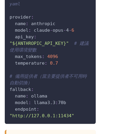
yaml
provider
:
name
:
 anthropic
model
:
 claude
-
opus
-
4
-
6
api_key
:
"${ANTHROPIC_API_KEY}"
# 建議
使用環境變數
max_tokens
:
4096
temperature
:
0.7
# 備用提供者（當主要提供者不可用時
自動切換）
fallback
:
name
:
 ollama
model
:
 llama3.3
:
70b
endpoint
:
"http://127.0.0.1:11434"