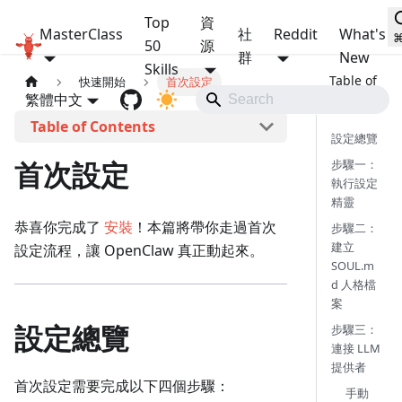
Top
資
MasterClass
社
Reddit
What's
OpenClaw MasterClass
50
源
群
New
Skills
快速開始
首次設定
繁體中文
本頁導覽
設定總覽
首次設定
步驟一：
執行設定
精靈
恭喜你完成了
安裝
！本篇將帶你走過首次
步驟二：
建立
設定流程，讓 OpenClaw 真正動起來。
SOUL.m
d 人格檔
案
設定總覽
步驟三：
連接 LLM
提供者
首次設定需要完成以下四個步驟：
手動