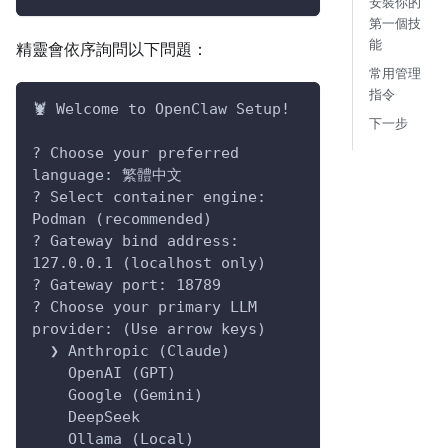
安裝你的
第一個技
能
精靈會依序詢問以下問題：
常用管理
指令
🦞 Welcome to OpenClaw Setup!
下一步
? Choose your preferred 
language: 繁體中文
? Select container engine: 
Podman (recommended)
? Gateway bind address: 
127.0.0.1 (localhost only)
? Gateway port: 18789
? Choose your primary LLM 
provider: (Use arrow keys)
  ❯ Anthropic (Claude)
    OpenAI (GPT)
    Google (Gemini)
    DeepSeek
    Ollama (Local)