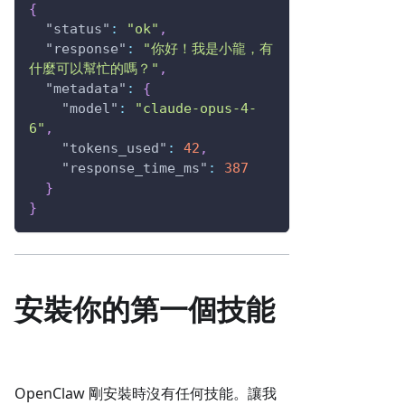
{
"status"
:
"ok"
,
"response"
:
"你好！我是小龍，有
什麼可以幫忙的嗎？"
,
"metadata"
:
{
"model"
:
"claude-opus-4-
6"
,
"tokens_used"
:
42
,
"response_time_ms"
:
387
}
}
安裝你的第一個技能
OpenClaw 剛安裝時沒有任何技能。讓我