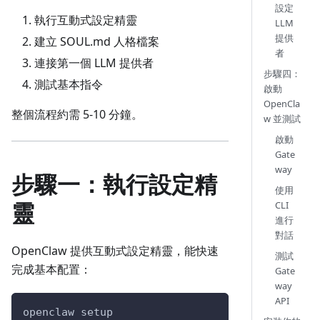
設定
執行互動式設定精靈
LLM
提供
建立 SOUL.md 人格檔案
者
連接第一個 LLM 提供者
步驟四：
測試基本指令
啟動
OpenCla
整個流程約需 5-10 分鐘。
w 並測試
啟動
Gate
way
步驟一：執行設定精
使用
靈
CLI
進行
對話
OpenClaw 提供互動式設定精靈，能快速
測試
完成基本配置：
Gate
way
API
openclaw setup