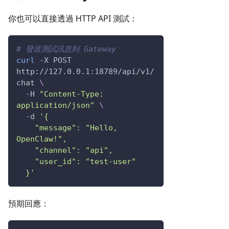
你也可以直接透過 HTTP API 測試：
# 發送測試訊息到 Gateway
curl
-X
 POST 
http://127.0.0.1:18789/api/v1/
chat 
\
-H
"Content-Type: 
application/json"
\
-d
'{
    "message": "Hello, 
OpenClaw!",
    "channel": "api",
    "user_id": "test-user"
  }'
預期回應：