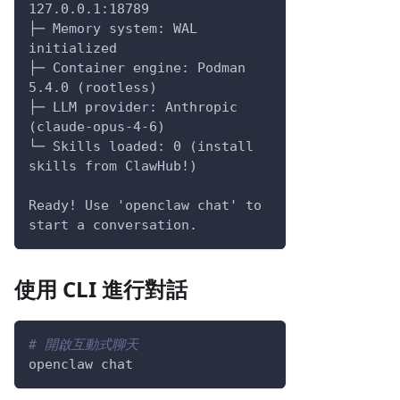
127.0.0.1:18789
├─ Memory system: WAL 
initialized
├─ Container engine: Podman 
5.4.0 (rootless)
├─ LLM provider: Anthropic 
(claude-opus-4-6)
└─ Skills loaded: 0 (install 
skills from ClawHub!)
Ready! Use 'openclaw chat' to 
start a conversation.
使用 CLI 進行對話
# 開啟互動式聊天
openclaw chat