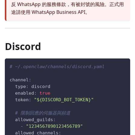
反 WhatsApp 的服務條款，有被封號的風險。正式用
途請使用 WhatsApp Business API。
Discord
# ~/.openclaw/channels/discord.yaml
channel
:
type
:
 discord
enabled
:
true
token
:
"${DISCORD_BOT_TOKEN}"
# 限制回應的伺服器與頻道
allowed_guilds
:
-
"1234567890123456789"
allowed_channels
: