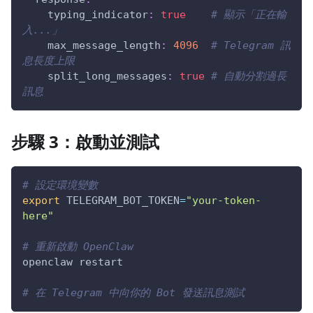
typing_indicator
:
true
# 顯示「正在輸
入...」
max_message_length
:
4096
# Telegram 訊
息長度上限
split_long_messages
:
true
# 自動分割過長
訊息
步驟 3：啟動並測試
# 設定環境變數
export
TELEGRAM_BOT_TOKEN
=
"your-token-
here"
# 重新啟動 OpenClaw
openclaw restart
# 在 Telegram 中向你的 Bot 發送訊息測試