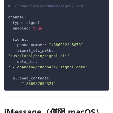
# ~/.openclaw/channels/signal.yaml
channel
:
type
:
 signal
enabled
:
true
signal
:
phone_number
:
"+886912345678"
signal_cli_path
:
"/usr/local/bin/signal-cli"
data_dir
:
"~/.openclaw/channels/.signal-data"
allowed_contacts
:
-
"+886987654321"
iMessage（僅限 macOS）