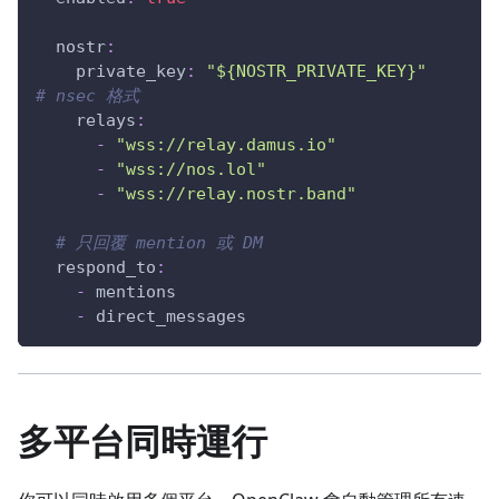
nostr
:
private_key
:
"${NOSTR_PRIVATE_KEY}"
# nsec 格式
relays
:
-
"wss://relay.damus.io"
-
"wss://nos.lol"
-
"wss://relay.nostr.band"
# 只回覆 mention 或 DM
respond_to
:
-
 mentions
-
 direct_messages
多平台同時運行