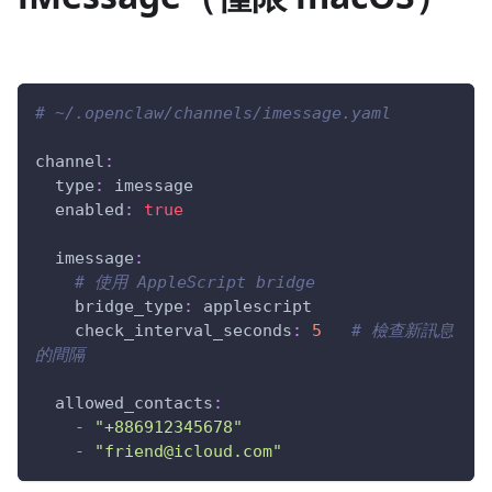
# ~/.openclaw/channels/imessage.yaml
channel
:
type
:
 imessage
enabled
:
true
imessage
:
# 使用 AppleScript bridge
bridge_type
:
 applescript
check_interval_seconds
:
5
# 檢查新訊息
的間隔
allowed_contacts
:
-
"+886912345678"
-
"friend@icloud.com"