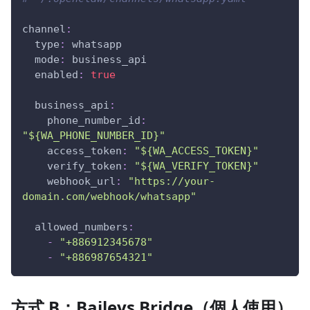
channel
:
type
:
 whatsapp
mode
:
 business_api
enabled
:
true
business_api
:
phone_number_id
:
"${WA_PHONE_NUMBER_ID}"
access_token
:
"${WA_ACCESS_TOKEN}"
verify_token
:
"${WA_VERIFY_TOKEN}"
webhook_url
:
"https://your-
domain.com/webhook/whatsapp"
allowed_numbers
:
-
"+886912345678"
-
"+886987654321"
方式 B：Baileys Bridge（個人使用）