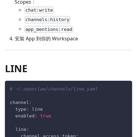
Scopes：
chat:write
channels:history
app_mentions:read
安裝 App 到你的 Workspace
LINE
# ~/.openclaw/channels/line.yaml
channel
:
type
:
 line
enabled
:
true
line
:
channel_access_token
: