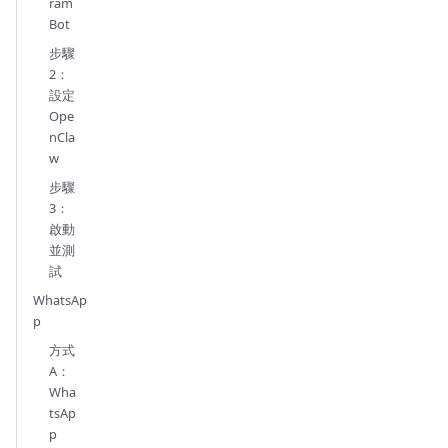
ram
Bot
步驟
2：
設定
Ope
nCla
w
步驟
3：
啟動
並測
試
WhatsAp
p
方式
A：
Wha
tsAp
p