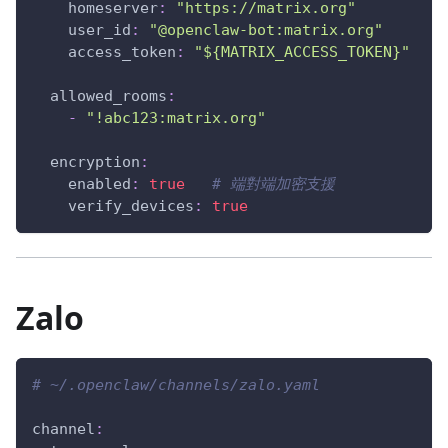
homeserver
:
"https://matrix.org"
user_id
:
"@openclaw-bot:matrix.org"
access_token
:
"${MATRIX_ACCESS_TOKEN}"
allowed_rooms
:
-
"!abc123:matrix.org"
encryption
:
enabled
:
true
# 端對端加密支援
verify_devices
:
true
Zalo
# ~/.openclaw/channels/zalo.yaml
channel
: