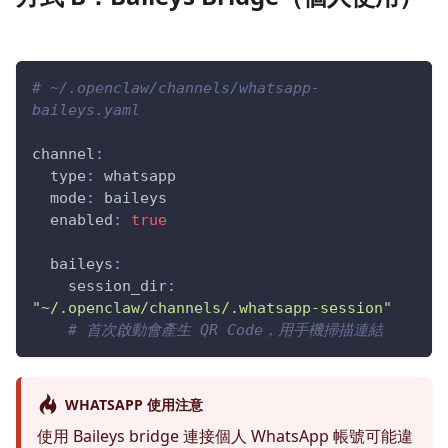
# ~/.openclaw/channels/whatsapp-
baileys.yaml
channel
:
type
:
 whatsapp
mode
:
 baileys
enabled
:
true
baileys
:
session_dir
:
"~/.openclaw/channels/.whatsapp-session"
# 首次啟動會產生 QR Code，用手機掃描連結
WHATSAPP 使用注意
使用 Baileys bridge 連接個人 WhatsApp 帳號可能違