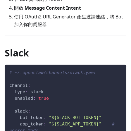
開啟
Message Content Intent
使用 OAuth2 URL Generator 產生邀請連結，將 Bot
加入你的伺服器
Slack
# ~/.openclaw/channels/slack.yaml
channel
:
type
:
 slack
enabled
:
true
slack
:
bot_token
:
"${SLACK_BOT_TOKEN}"
app_token
:
"${SLACK_APP_TOKEN}"
# 
Socket Mode