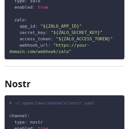
type
:
 zalo
enabled
:
true
zalo
:
app_id
:
"${ZALO_APP_ID}"
secret_key
:
"${ZALO_SECRET_KEY}"
access_token
:
"${ZALO_ACCESS_TOKEN}"
webhook_url
:
"https://your-
domain.com/webhook/zalo"
Nostr
# ~/.openclaw/channels/nostr.yaml
channel
:
type
:
 nostr
enabled
:
true