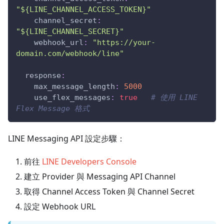
"${LINE_CHANNEL_ACCESS_TOKEN}"
channel_secret
:
"${LINE_CHANNEL_SECRET}"
webhook_url
:
"https://your-
domain.com/webhook/line"
response
:
max_message_length
:
5000
use_flex_messages
:
true
# 使用 LINE 
Flex Message 格式
LINE Messaging API 設定步驟：
前往
LINE Developers Console
建立 Provider 與 Messaging API Channel
取得 Channel Access Token 與 Channel Secret
設定 Webhook URL