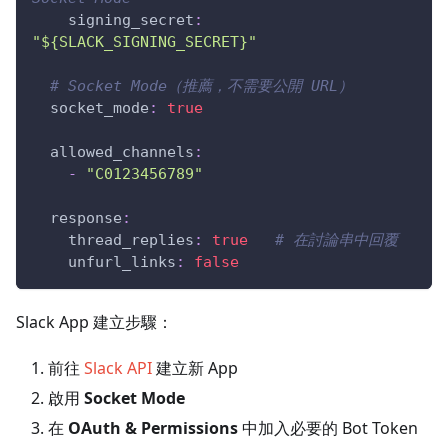
signing_secret
:
"${SLACK_SIGNING_SECRET}"
# Socket Mode（推薦，不需要公開 URL）
socket_mode
:
true
allowed_channels
:
-
"C0123456789"
response
:
thread_replies
:
true
# 在討論串中回覆
unfurl_links
:
false
Slack App 建立步驟：
前往
Slack API
建立新 App
啟用
Socket Mode
在
OAuth & Permissions
中加入必要的 Bot Token