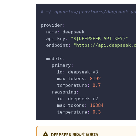
# ~/.openclaw/providers/deepseek.y
provider
:
name
:
 deepseek
api_key
:
"${DEEPSEEK_API_KEY}"
endpoint
:
"https://api.deepseek.
models
:
primary
:
id
:
 deepseek
-
v3
max_tokens
:
8192
temperature
:
0.7
reasoning
:
id
:
 deepseek
-
r2
max_tokens
:
16384
temperature
:
0.3
DEEPSEEK 隱私注意事項