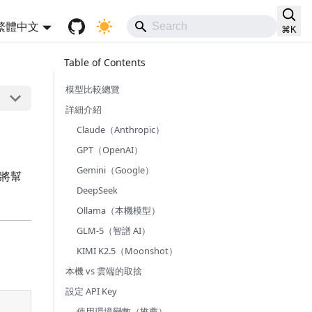
繁體中文
⌘
K
模型比較總覽
詳細介紹
Claude（Anthropic）
GPT（OpenAI）
Gemini（Google）
篇將幫
DeepSeek
Ollama（本機模型）
GLM-5（智譜 AI）
KIMI K2.5（Moonshot）
本機 vs 雲端的取捨
設定 API Key
使用環境變數（推薦）