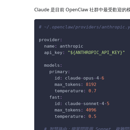
Claude 是目前 OpenClaw 社群中最
# ~/.openclaw/providers/anthropic.
provider
:
name
:
 anthropic
api_key
:
"${ANTHROPIC_API_KEY}"
models
:
primary
:
id
:
 claude
-
opus
-
4
-
6
max_tokens
:
8192
temperature
:
0.7
fast
:
id
:
 claude
-
sonnet
-
4
-
5
max_tokens
:
4096
temperature
:
0.5
# 智慧路由：簡單問題用 Sonnet，複雜問題