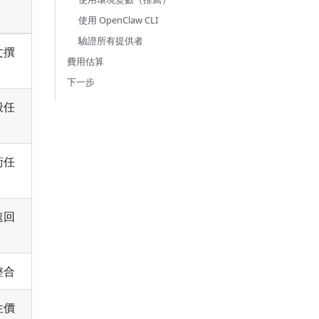
使用 OpenClaw CLI
驗證所有提供者
文撰
費用估算
下一步
般任
術任
速回
整合
性價