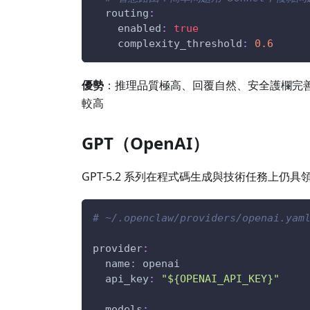
routing
:
enabled
:
true
complexity_threshold
:
0.6
優勢
：推理品質極高、回覆自然、安全護欄完善、
較高
GPT（OpenAI）
GPT-5.2 系列在程式碼生成與技術任務上仍具
# ~/.openclaw/providers/openai.yam
provider
:
name
:
 openai
api_key
:
"${OPENAI_API_KEY}"
models
: