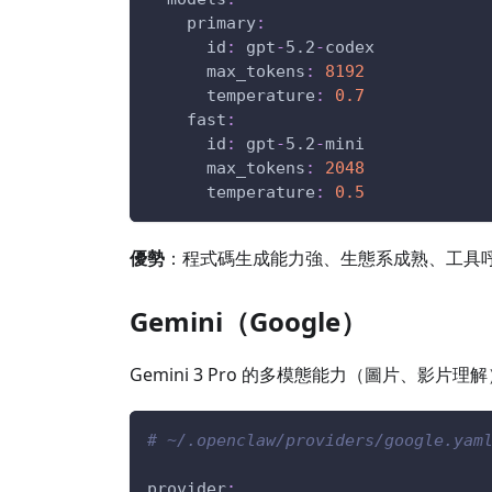
primary
:
id
:
 gpt
-
5.2
-
codex
max_tokens
:
8192
temperature
:
0.7
fast
:
id
:
 gpt
-
5.2
-
mini
max_tokens
:
2048
temperature
:
0.5
優勢
：程式碼生成能力強、生態系成熟、工具
Gemini（Google）
Gemini 3 Pro 的多模態能力（圖片、影片理解
# ~/.openclaw/providers/google.yam
provider
: