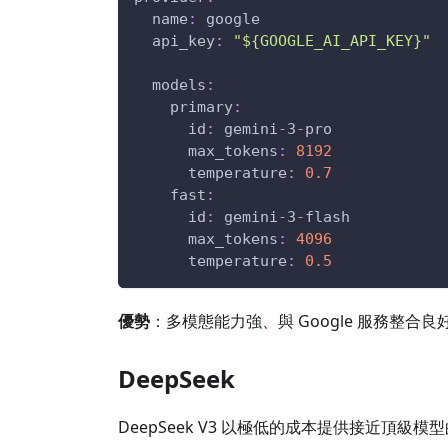
name
:
 google
api_key
:
"${GOOGLE_AI_API_KEY}"
models
:
primary
:
id
:
 gemini
-
3
-
pro
max_tokens
:
8192
temperature
:
0.7
fast
:
id
:
 gemini
-
3
-
flash
max_tokens
:
4096
temperature
:
0.5
優勢
：多模態能力強、與 Google 服務整合良好
DeepSeek
DeepSeek V3 以極低的成本提供接近頂級