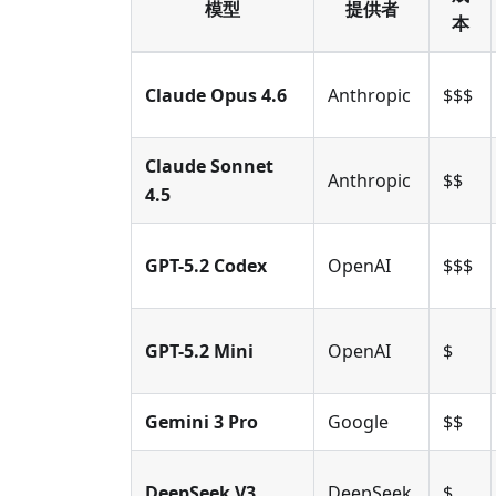
模型
提供者
本
Claude Opus 4.6
Anthropic
$$$
Claude Sonnet
Anthropic
$$
4.5
GPT-5.2 Codex
OpenAI
$$$
GPT-5.2 Mini
OpenAI
$
Gemini 3 Pro
Google
$$
DeepSeek V3
DeepSeek
$