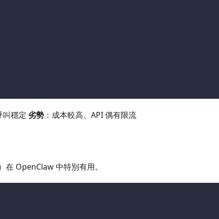
呼叫穩定
劣勢
：成本較高、API 偶有限流
）在 OpenClaw 中特別有用。
l