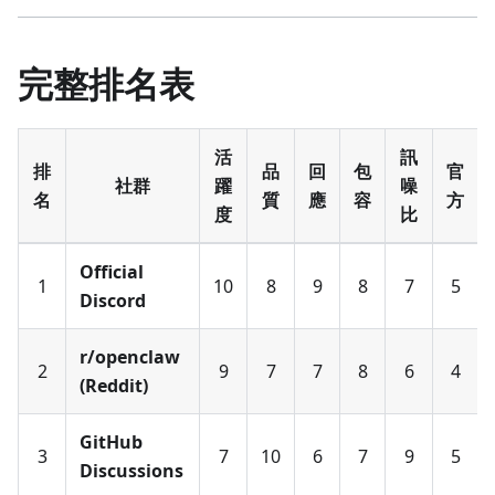
完整排名表
活
訊
排
品
回
包
官
社群
躍
噪
名
質
應
容
方
度
比
Official
1
10
8
9
8
7
5
Discord
r/openclaw
2
9
7
7
8
6
4
(Reddit)
GitHub
3
7
10
6
7
9
5
Discussions