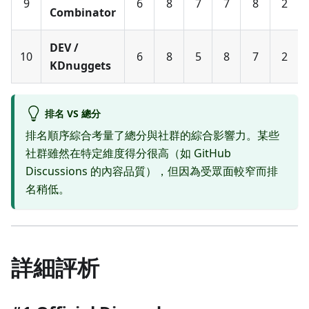
9
6
8
7
7
8
2
Combinator
DEV /
10
6
8
5
8
7
2
KDnuggets
排名 VS 總分
排名順序綜合考量了總分與社群的綜合影響力。某些
社群雖然在特定維度得分很高（如 GitHub
Discussions 的內容品質），但因為受眾面較窄而排
名稍低。
詳細評析