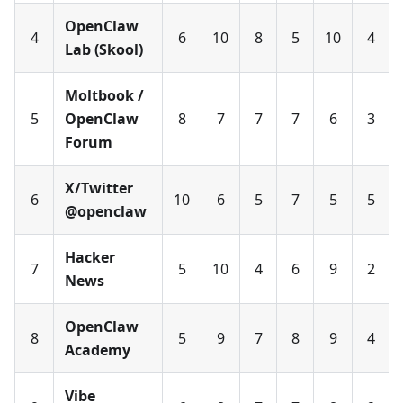
OpenClaw
4
6
10
8
5
10
4
Lab (Skool)
Moltbook /
5
OpenClaw
8
7
7
7
6
3
Forum
X/Twitter
6
10
6
5
7
5
5
@openclaw
Hacker
7
5
10
4
6
9
2
News
OpenClaw
8
5
9
7
8
9
4
Academy
Vibe