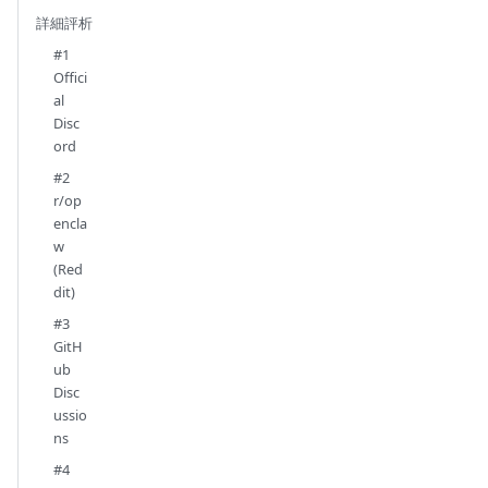
詳細評析
#1
Offici
al
Disc
ord
#2
r/op
encla
w
(Red
dit)
#3
GitH
ub
Disc
ussio
ns
#4