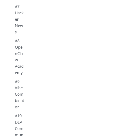
#7
Hack
er
New
s
#8
Ope
nCla
w
Acad
emy
#9
Vibe
Com
binat
or
#10
DEV
Com
muni