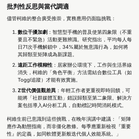
批判性反思與當代調適
儘管柯維的整合廣受推崇，實務應用仍面臨挑戰：
數位干擾加劇
：智慧型手機的普及使第四象限（不重
要且不緊急）活動更難辨識。研究指出，平均每人每
日71次手機解鎖中，34%屬於無意識行為，如何將
其歸類至矩陣成為新課題。
遠距工作模糊性
：居家辦公環境下，工作與生活界線
消失，柯維的「角色平衡」方法需結合數位工具（如
Toggl追蹤）才能有效實施。
Z世代價值觀差異
：年輕工作者更重視即時回饋，可
能將「社群媒體互動」錯誤歸類至第二象限。解決方
案包括導入AI分析工具，自動標記時間消耗模式。
柯維生前已意識到這些挑戰，在晚年演講中建議：「矩陣
應作為動態指南，而非僵化教條。每季應重新檢視『重要
性』的定義，如同軟體更新般迭代個人效能系統。」