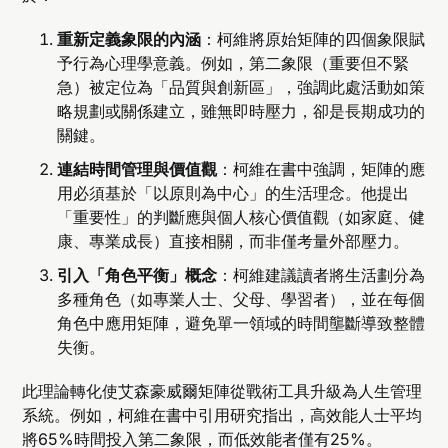
重新定義象限的內涵
：柯維將原始矩陣的四個象限賦
予行為心理學意義。例如，第二象限（重要但不緊
急）被定位為「品質與創新區」，強調此處活動如策
略規劃或關係建立，雖無即時壓力，卻是長期成功的
關鍵。
連結時間管理與價值觀
：柯維在書中強調，矩陣的應
用必須基於「以原則為中心」的生活理念。他提出
「重要性」的判斷應與個人核心價值觀（如家庭、健
康、專業成長）直接相關，而非僅考量外部壓力。
引入「角色平衡」概念
：柯維建議讀者將生活劃分為
多種角色（如專業人士、父母、學習者），並在每個
角色中應用矩陣，避免單一領域的時間壟斷導致整體
失衡。
此理論轉化使艾森豪威爾矩陣從戰術工具升級為人生管理
系統。例如，柯維在書中引用研究指出，高效能人士平均
將65%時間投入第二象限，而低效能者僅有25%。