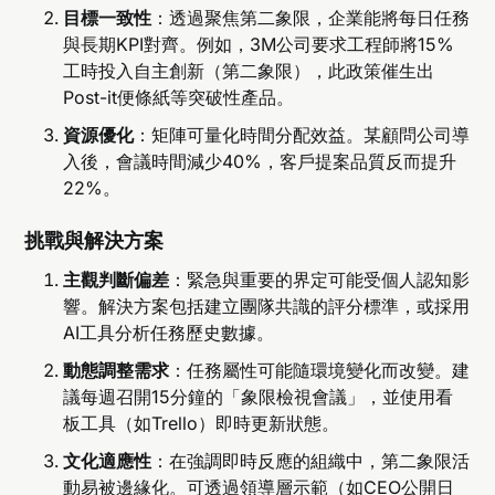
目標一致性
：透過聚焦第二象限，企業能將每日任務
與長期KPI對齊。例如，3M公司要求工程師將15%
工時投入自主創新（第二象限），此政策催生出
Post-it便條紙等突破性產品。
資源優化
：矩陣可量化時間分配效益。某顧問公司導
入後，會議時間減少40%，客戶提案品質反而提升
22%。
挑戰與解決方案
主觀判斷偏差
：緊急與重要的界定可能受個人認知影
響。解決方案包括建立團隊共識的評分標準，或採用
AI工具分析任務歷史數據。
動態調整需求
：任務屬性可能隨環境變化而改變。建
議每週召開15分鐘的「象限檢視會議」，並使用看
板工具（如Trello）即時更新狀態。
文化適應性
：在強調即時反應的組織中，第二象限活
動易被邊緣化。可透過領導層示範（如CEO公開日