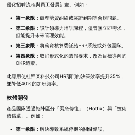
優化招聘流程與員工發展計畫。例如：
第一象限
：處理勞資糾紛或簽證到期等合規問題。
第二象限
：設計領導力培訓課程，儘管無立即需求，
但能提升未來管理效能。
第三象限
：將薪資核算委託給ERP系統或外包團隊。
第四象限
：取消形式化的週報要求，改為目標導向的
OKR追蹤。
此應用使杜拜某科技公司HR部門的決策效率提升35%，
並降低40%的加班頻率。
軟體開發
產品團隊透過矩陣區分「緊急修復」（Hotfix）與「技術
債償還」。例如：
第一象限
：解決導致系統停機的關鍵錯誤。