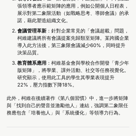
張領導者應示範矩陣的應用，例如公開個人日程表，
展示對第二象限活動（如戰略思考、導師會議）的承
諾，藉此塑造組織文化。
會議管理革新
：針對企業常見的「會議超載」問題，
柯維建議將所有會議提案先歸類至矩陣。某跨國企業
導入此方法後，第三象限會議減少60%，同時提升
決策品質。
教育體系應用
：柯維基金會與學校合作開發「青少年
版矩陣」，將學業、課外活動、社交等任務視覺化。
研究顯示，使用此工具的學生其學業表現提升
22%，壓力指數下降18%。
此外，柯維在後續著作《第八個習慣》中，進一步將矩陣
與「找到自己的聲音並激勵他人」連結，強調第二象限任
務應包含「培養他人」與「系統優化」等領導力行為。