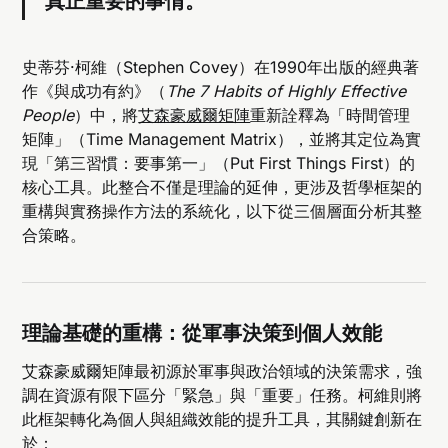
真正重要的事情。
史蒂芬·柯維（Stephen Covey）在1990年出版的經典著
作《與成功有約》（
The 7 Habits of Highly Effective
People
）中，將
艾森豪威爾矩陣
重新詮釋為「時間管理
矩陣」（Time Management Matrix），並將其定位為實
現「第三習慣：要事第一」（Put First Things First）的
核心工具。此整合不僅是理論的延伸，更涉及哲學框架的
重構與實務操作方法的系統化，以下從三個層面分析其整
合策略。
理論基礎的重構：從軍事決策到個人效能
艾森豪威爾矩陣最初源於軍事與政治領域的決策需求，強
調在資源有限下區分「緊急」與「重要」任務。柯維則將
此框架轉化為個人與組織效能的提升工具，其關鍵創新在
於：