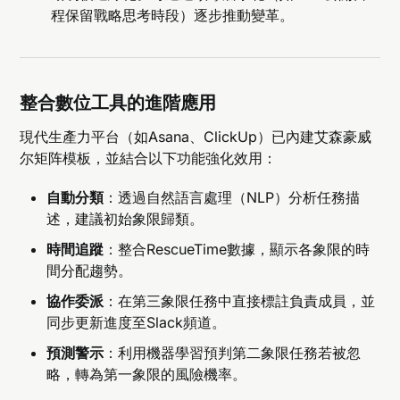
程保留戰略思考時段）逐步推動變革。
整合數位工具的進階應用
現代生產力平台（如Asana、ClickUp）已內建艾森豪威
尔矩阵模板，並結合以下功能強化效用：
自動分類
：透過自然語言處理（NLP）分析任務描
述，建議初始象限歸類。
時間追蹤
：整合RescueTime數據，顯示各象限的時
間分配趨勢。
協作委派
：在第三象限任務中直接標註負責成員，並
同步更新進度至Slack頻道。
預測警示
：利用機器學習預判第二象限任務若被忽
略，轉為第一象限的風險機率。