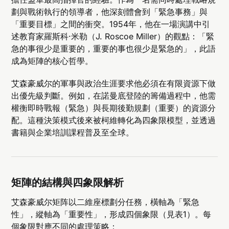
劃與戰術執行的領導者，他深刻體會到「緊急事務」與
「重要目標」之間的衝突。1954年，他在一場演講中引
述教育家羅斯科·米勒（J. Roscoe Miller）的觀點：「緊
急的事很少是重要的，重要的事也很少是緊急的」，此語
成為矩陣的核心哲學。
艾森豪威尔的軍事與政治生涯要求他必須在有限資源下做
出優先級判斷。例如，在諾曼底登陸的籌備過程中，他需
權衡即時戰報（緊急）與長期後勤規劃（重要）的資源分
配。這種決策模式後來被柯維轉化為四象限模型，並透過
書籍與企業培訓課程普及至全球。
矩陣的結構與四象限解析
艾森豪威尔矩阵以二維座標劃分任務，橫軸為「緊急
性」，縱軸為「重要性」，形成四個象限（見表1）。每
個象限對應不同的處理策略：