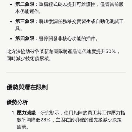
第二象限
：重構程式碼以提升可維護性，儘管當前版
本仍能運作。
第三象限
：將UI微調任務移交實習生或自動化測試工
具。
第四象限
：暫停開發非核心功能的插件。
此方法協助矽谷某新創團隊將產品迭代速度提升50%，
同時減少技術債累積。
優勢與潛在限制
優勢分析
壓力減緩
：研究顯示，使用矩陣的員工其工作壓力指
數平均降低28%，主因在於明確的優先級減少決策
疲勞。