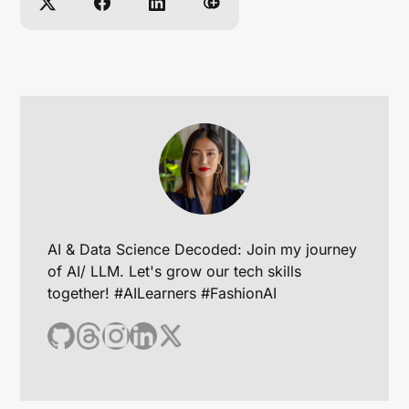
AI & Data Science Decoded: Join my journey
of AI/ LLM. Let's grow our tech skills
together! #AILearners #FashionAI