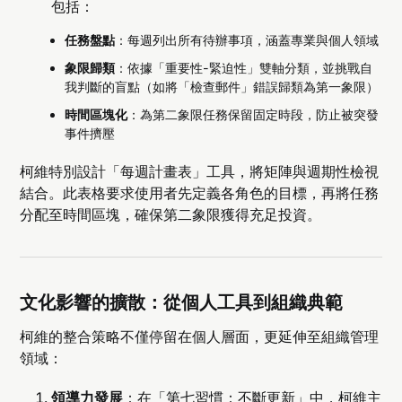
包括：
任務盤點
：每週列出所有待辦事項，涵蓋專業與個人領域
象限歸類
：依據「重要性-緊迫性」雙軸分類，並挑戰自
我判斷的盲點（如將「檢查郵件」錯誤歸類為第一象限）
時間區塊化
：為第二象限任務保留固定時段，防止被突發
事件擠壓
柯維特別設計「每週計畫表」工具，將矩陣與週期性檢視
結合。此表格要求使用者先定義各角色的目標，再將任務
分配至時間區塊，確保第二象限獲得充足投資。
文化影響的擴散：從個人工具到組織典範
柯維的整合策略不僅停留在個人層面，更延伸至組織管理
領域：
領導力發展
：在「第七習慣：不斷更新」中，柯維主