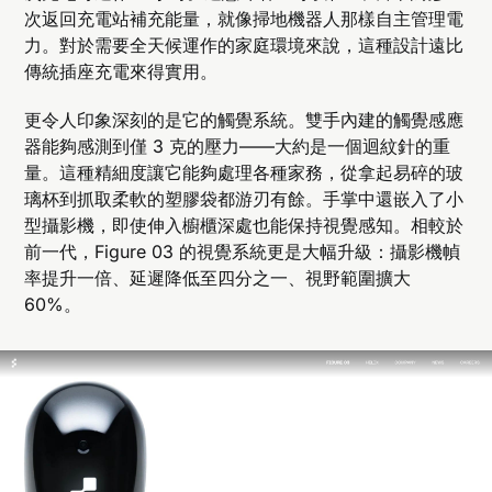
次返回充電站補充能量，就像掃地機器人那樣自主管理電
力。對於需要全天候運作的家庭環境來說，這種設計遠比
傳統插座充電來得實用。
更令人印象深刻的是它的觸覺系統。雙手內建的觸覺感應
器能夠感測到僅 3 克的壓力——大約是一個迴紋針的重
量。這種精細度讓它能夠處理各種家務，從拿起易碎的玻
璃杯到抓取柔軟的塑膠袋都游刃有餘。手掌中還嵌入了小
型攝影機，即使伸入櫥櫃深處也能保持視覺感知。相較於
前一代，Figure 03 的視覺系統更是大幅升級：攝影機幀
率提升一倍、延遲降低至四分之一、視野範圍擴大
60%。