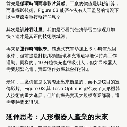
首先是
循環時間而非影片質感
。工廠的價值是以秒計算，
而非攝影技術。Figure 03 能否在沒有人工監督的情況下
以生產節奏重複執行任務？
其次是
訓練吞吐量
。我們是否看到任務學習曲線逐月加
快？這才是真正的技術護城河。
再來是
運作時間數學
。感應式充電墊加上 5 小時電池組
很棒，但前提是對接/脫離循環和充電速率能保持高工作
週期。同樣的，10 分鐘快充也很吸引人，但如果機器人
需要頻繁充電，實際運作效率就會打折扣。
最終，工廠價值是以實際產出來衡量的，而不是炫目的宣
傳影片。Figure 03 與 Tesla Optimus 都代表了人形機器
人技術的重大進展，但誰能率先實現大規模商業部署，還
需要時間來證明。
延伸思考：人形機器人產業的未來