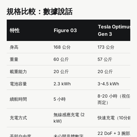
規格比較：數據說話
Tesla Optimus
特性
Figure 03
Gen 3
身高
168 公分
173 公分
重量
60 公斤
57 公斤
載重能力
20 公斤
20 公斤
電池容量
2.3 kWh
3-4.5 kWh
8-20 小時（視任務
續航時間
5 小時
而定）
無線感應充電 (2
充電方式
快速充電（10分鐘）
kW)
22 DoF + 3 腕部/前
手部自由度
未公開具體數字