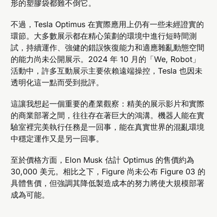
形的塑膠袋都難不倒它。
不過，Tesla Optimus 在實際應用上仍有一些未經證實的
環節。大多數展示都在精心策劃的環境中進行短時間測
試，持續運作、強健的錯誤恢復能力和適應雜亂動態空間
的能力尚未公開展示。2024 年 10 月的「We, Robot」
活動中，許多互動展示主要依賴遠端操控，Tesla 也因未
透明化這一點而受到批評。
這讓我想起一個重要的產業觀察：精美的展示影片和實際
的商業部署之間，往往存在著巨大的鴻溝。機器人能在實
驗室裡完美執行任務是一回事，能在真實世界的混亂環境
中穩定運作又是另一回事。
至於價格方面，Elon Musk 估計 Optimus 的售價約為
30,000 美元。相比之下，Figure 尚未公布 Figure 03 的
具體售價，但強調其降低製造成本的努力將使大規模部署
成為可能。