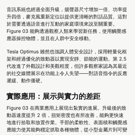
音訊系統也經過全面升級，揚聲器尺寸增加一倍、功率提
升四倍，麥克風重新定位以提供更清晰的對話品質。這對
於需要透過語音進行互動的家庭環境來說至關重要。
Figure 03 能夠透過觀察人類來學習新任務，使用觸覺感
應器操控物體，並且在人群中安全移動。
Tesla Optimus 雖然也強調人體安全設計，採用輕量化框
架和經過優化的致動器以實現安靜、節能的運動。第 2.5
代改進了外觀設計和美觀程度，但許多觀察家認為其最近
的社交媒體展示在功能上令人失望——對語音指令的反應
遲緩、動作僵硬。
實際應用：展示與實力的差距
Figure 03 在商業應用上展現出紮實的進展。升級後的致
動器速度提升 2 倍，扭矩密度也有所改善，能夠更快速
地進行拾取和放置作業。手部的柔軟性、表面積和觸覺感
應能力使其能夠穩定抓取各種物體，從小型金屬片到可變