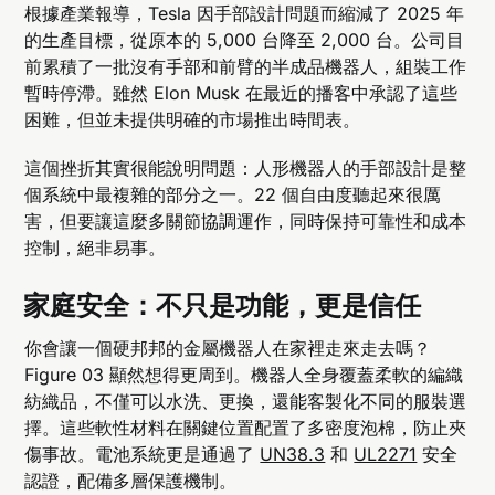
根據產業報導，Tesla 因手部設計問題而縮減了 2025 年
的生產目標，從原本的 5,000 台降至 2,000 台。公司目
前累積了一批沒有手部和前臂的半成品機器人，組裝工作
暫時停滯。雖然 Elon Musk 在最近的播客中承認了這些
困難，但並未提供明確的市場推出時間表。
這個挫折其實很能說明問題：人形機器人的手部設計是整
個系統中最複雜的部分之一。22 個自由度聽起來很厲
害，但要讓這麼多關節協調運作，同時保持可靠性和成本
控制，絕非易事。
家庭安全：不只是功能，更是信任
你會讓一個硬邦邦的金屬機器人在家裡走來走去嗎？
Figure 03 顯然想得更周到。機器人全身覆蓋柔軟的編織
紡織品，不僅可以水洗、更換，還能客製化不同的服裝選
擇。這些軟性材料在關鍵位置配置了多密度泡棉，防止夾
傷事故。電池系統更是通過了
UN38.3
和
UL2271
安全
認證，配備多層保護機制。