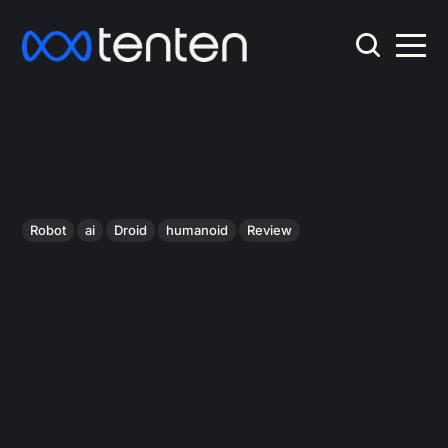
Robot
ai
Droid
humanoid
Review