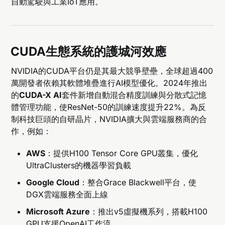
自動駕駛與工業IoT應用。
CUDA生態系統的護城河效應
NVIDIA的CUDA平台仍是其最大競爭壁壘，全球超過400
萬開發者依賴其軟體堆疊進行AI模型優化。2024年推出
的
CUDA-X AI
套件新增自動混合精度訓練與分散式記憶
體管理功能，使ResNet-50的訓練速度提升22%。為反
制科技巨頭的自研晶片，NVIDIA擴大與雲端服務商的合
作，例如：
AWS
：提供H100 Tensor Core GPU叢集，優化
UltraClusters的機器學習負載
Google Cloud
：整合Grace Blackwell平台，使
DGX雲端服務全面上線
Microsoft Azure
：推出v5虛擬機系列，搭載H100
GPU支援OpenAI工作流