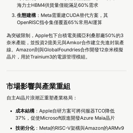
海力士HBM4供貨量僅能滿足60%需求
生態建構
：Meta需重建CUDA替代方案，其
OpenRISC指令集僅覆蓋65%常用AI運算
為突破限制，Apple包下台積電美國亞利桑那廠50%的3
奈米產能，並投資2億美元與Amkor合作建立先進封裝產
線。Amazon則與GlobalFoundries合作開發12奈米模擬
晶片，用於Trainium3的電源管理模組。
市場影響與產業重組
自主AI晶片浪潮正重塑產業格局：
成本結構
：Apple自研方案可將伺服器TCO降低
37%，促使Microsoft跟進開發Azure Maia晶片
技術分化
：Meta的RISC-V架構與Amazon的ARMv9