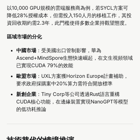
以10,000 GPU規模的雲端服務商為例，若SYCL方案可
降低28%授權成本，但需投入150人月的移植工作，其投
資回收期約需2.3年，此門檻使得多數企業持觀望態度。
區域市場的分化
中國市場
：受美國出口管制影響，華為
Ascend+MindSpore生態快速崛起，在文生視頻領域
已實現CUDA 79%的效能
歐盟市場
：UXL方案獲Horizon Europe計畫補助，
要求政府採購案中20%算力需符合開放標準
新創企業
：Tiny Corp等公司透過Rust語言重構
CUDA核心功能，在邊緣裝置實現NanoGPT等模型
的低功耗推論