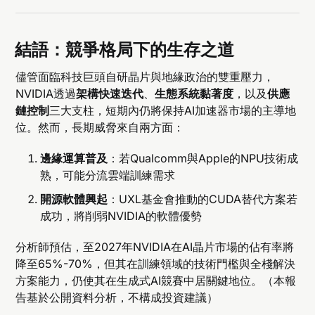
結語：競爭格局下的生存之道
儘管面臨科技巨頭自研晶片與地緣政治的雙重壓力，
NVIDIA透過
架構快速迭代
、
生態系統黏著度
，以及
供應
鏈控制
三大支柱，短期內仍將保持AI加速器市場的主導地
位。然而，長期威脅來自兩方面：
邊緣運算普及
：若Qualcomm與Apple的NPU技術成
熟，可能分流雲端訓練需求
開源軟體興起
：UXL基金會推動的CUDA替代方案若
成功，將削弱NVIDIA的軟體優勢
分析師預估，至2027年NVIDIA在AI晶片市場的佔有率將
降至65%-70%，但其在訓練領域的技術門檻與全棧解決
方案能力，仍使其在生成式AI競賽中居關鍵地位。（本報
告基於公開資料分析，不構成投資建議）