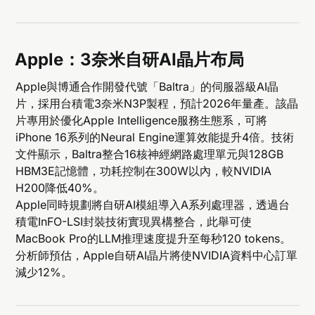
Apple：3奈米自研AI晶片布局
Apple與博通合作開發代號「Baltra」的伺服器級AI晶
片，採用台積電3奈米N3P製程，預計2026年量產。該晶
片專用於優化Apple Intelligence服務生態系，可將
iPhone 16系列的Neural Engine運算效能提升4倍。技術
文件顯示，Baltra整合16核神經網路處理單元與128GB
HBM3E記憶體，功耗控制在300W以內，較NVIDIA
H200降低40%。
Apple同時規劃將自研AI模組導入A系列處理器，透過台
積電InFO-LSI封裝技術實現異構整合，此舉可使
MacBook Pro的LLM推理速度提升至每秒120 tokens。
分析師預估，Apple自研AI晶片將使NVIDIA資料中心訂單
減少12%。