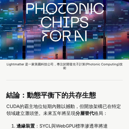
Lightmatter 是一家美國科技公司，專注於開發光子計算(Photonic Computing)技
術
結論：動態平衡下的共存生態
CUDA的霸主地位短期內難以撼動，但開放架構已在特定
領域建立灘頭堡。未來五年將呈現
分層替代
格局：
邊緣裝置
：SYCL與WebGPU標準滲透率將達