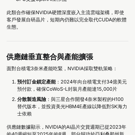
此類合作確保NVIDIA硬體深度嵌入主流雲端架構，即使
客戶發展自研晶片，短期內仍難以完全取代CUDA的軟體
生態。
供應鏈垂直整合與產能擴張
面對台積電3奈米產能吃緊，NVIDIA採取雙軌策略：
預付訂金鎖定產能
：2024年向台積電支付34億美元
預付款，確保CoWoS-L封裝月產能達15,000片
分散製造風險
：與三星合作開發4奈米製程的H100
替代版本，並投資美光HBM4E產線以降低對SK海力
士依賴
供應鏈數據顯示，NVIDIA的AI晶片交貨週期已從2023年
的40週縮短至2025年的8週，部分歸功於亞利桑那州新