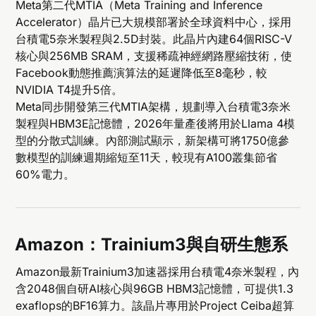
Meta第二代MTIA（Meta Training and Inference
Accelerator）晶片已大規模部署於全球資料中心，採用
台積電5奈米製程與2.5D封裝。此晶片內建64個RISC-V
核心與256MB SRAM，支援稀疏神經網路壓縮技術，使
Facebook動態推薦演算法的延遲降低至8毫秒，較
NVIDIA T4提升5倍。
Meta同步開發第三代MTIA架構，規劃導入台積電3奈米
製程與HBM3E記憶體，2026年量產後將用於Llama 4模
型的分散式訓練。內部測試顯示，新架構可將1750億參
數模型的訓練週期縮短至11天，較現有A100叢集節省
60%電力。
Amazon：Trainium3與自研生態系
Amazon最新Trainium3加速器採用台積電4奈米製程，內
含2048個自研AI核心與96GB HBM3記憶體，可提供1.3
exaflops的BF16算力。該晶片專用於Project Ceiba超算