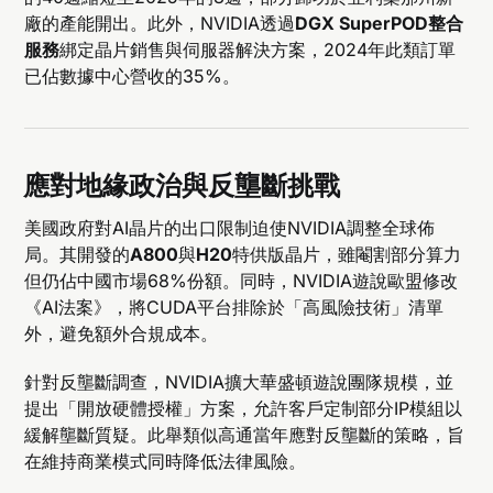
廠的產能開出。此外，NVIDIA透過
DGX SuperPOD整合
服務
綁定晶片銷售與伺服器解決方案，2024年此類訂單
已佔數據中心營收的35%。
應對地緣政治與反壟斷挑戰
美國政府對AI晶片的出口限制迫使NVIDIA調整全球佈
局。其開發的
A800
與
H20
特供版晶片，雖閹割部分算力
但仍佔中國市場68%份額。同時，NVIDIA遊說歐盟修改
《AI法案》，將CUDA平台排除於「高風險技術」清單
外，避免額外合規成本。
針對反壟斷調查，NVIDIA擴大華盛頓遊說團隊規模，並
提出「開放硬體授權」方案，允許客戶定制部分IP模組以
緩解壟斷質疑。此舉類似高通當年應對反壟斷的策略，旨
在維持商業模式同時降低法律風險。