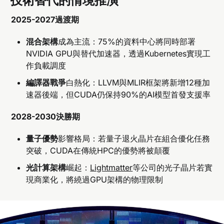
技術替代的情境推演
2025-2027過渡期
混合架構
成為主流：75%的資料中心將同時部署
NVIDIA GPU與替代加速器，透過Kubernetes實現工
作負載調度
編譯器戰爭
白熱化：LLVM與MLIR框架將新增12種加
速器後端，但CUDA仍保持90%的AI模型首發支援率
2028-2030決勝期
量子優勢
影響格局：若量子退火晶片在組合優化任務
突破，CUDA在傳統HPC的優勢將被顛覆
光計算架構
崛起：
Lightmatter
等公司的光子晶片若實
現商業化，將繞過GPU架構的物理限制