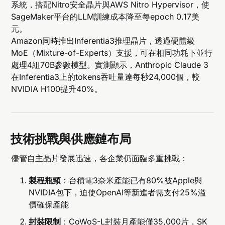
系統，搭配Nitro安全晶片與AWS Nitro Hypervisor，使
SageMaker平台的LLM訓練成本降至每epoch 0.17美
元。
Amazon同時推出Inferentia3推理晶片，透過硬體級
MoE（Mixture-of-Experts）支援，可在相同功耗下並行
處理4組70B參數模型。實測顯示，Anthropic Claude 3
在Inferentia3上的tokens吞吐量達每秒24,000個，較
NVIDIA H100提升40%。
技術挑戰與供應鏈布局
儘管自主晶片發展迅速，各企業仍面臨多重挑戰：
製程瓶頸
：台積電3奈米產能已有80%被Apple與
NVIDIA包下，迫使OpenAI等新進者需支付25%溢
價確保產能
封裝限制
：CoWoS-L封裝月產能僅35,000片，SK