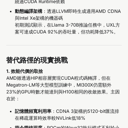
繞過CUDA Runtime依賴
動態編譯架構
：透過LLVM即時生成適用AMD CDNA
與Intel Xe架構的機器碼
初期測試顯示，在Llama 3-70B推論任務中，UXL方
案可達成CUDA 92%的吞吐量，但功耗降低37%。
替代路徑的現實挑戰
1. 效能代價的取捨
AMD雖透過HIP相容層實現CUDA程式碼轉譯，但在
Megatron-LM等大型模型訓練中，MI300X仍需額外
23%的GPU時數才能達到與H100相同的收斂效果。主因
在於：
記憶體頻寬利用率
：CDNA 3架構的5120-bit匯流排
在稀疏運算時效率較NVLink低18%
指令管線深度
：ROCm的Wave32執行模式不利於小