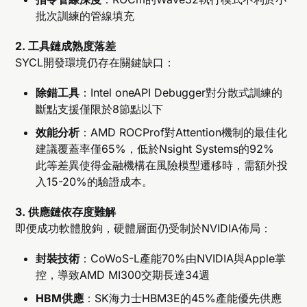
批次訓練的管線填充
2. 工具鏈成熟度落差
SYCL開發環境仍存在關鍵缺口：
除錯工具
：Intel oneAPI Debugger對分散式訓練的
斷點支援僅限於8節點以下
效能分析
：AMD ROCProf對Attention機制的最佳化
建議覆蓋率僅65%，低於Nsight Systems的92%
此等差異使得金融機構在風險模型遷移時，需額外投
入15-20%的驗證成本。
3. 供應鏈依存度難解
即便成功軟體脫鉤，硬體層面仍受制於NVIDIA佈局：
封裝技術
：CoWoS-L產能70%由NVIDIA與Apple掌
控，導致AMD MI300交期長達34週
HBM供應
：SK海力士HBM3E的45%產能優先供應