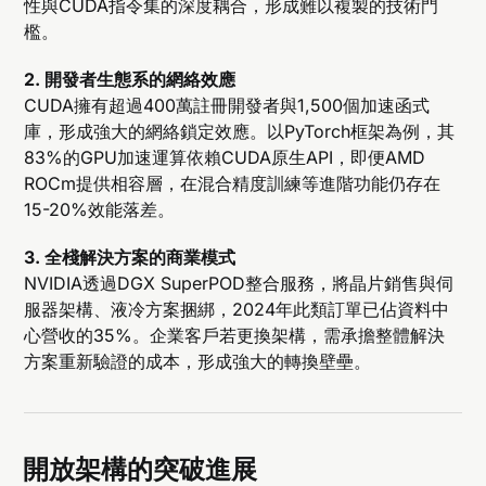
性與CUDA指令集的深度耦合，形成難以複製的技術門
檻。
2. 開發者生態系的網絡效應
CUDA擁有超過400萬註冊開發者與1,500個加速函式
庫，形成強大的網絡鎖定效應。以PyTorch框架為例，其
83%的GPU加速運算依賴CUDA原生API，即便AMD
ROCm提供相容層，在混合精度訓練等進階功能仍存在
15-20%效能落差。
3. 全棧解決方案的商業模式
NVIDIA透過DGX SuperPOD整合服務，將晶片銷售與伺
服器架構、液冷方案捆綁，2024年此類訂單已佔資料中
心營收的35%。企業客戶若更換架構，需承擔整體解決
方案重新驗證的成本，形成強大的轉換壁壘。
開放架構的突破進展