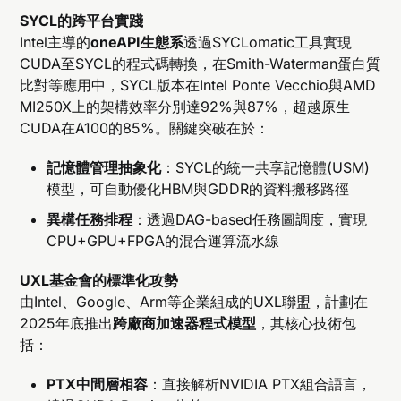
SYCL的跨平台實踐
Intel主導的
oneAPI生態系
透過SYCLomatic工具實現
CUDA至SYCL的程式碼轉換，在Smith-Waterman蛋白質
比對等應用中，SYCL版本在Intel Ponte Vecchio與AMD
MI250X上的架構效率分別達92%與87%，超越原生
CUDA在A100的85%。關鍵突破在於：
記憶體管理抽象化
：SYCL的統一共享記憶體(USM)
模型，可自動優化HBM與GDDR的資料搬移路徑
異構任務排程
：透過DAG-based任務圖調度，實現
CPU+GPU+FPGA的混合運算流水線
UXL基金會的標準化攻勢
由Intel、Google、Arm等企業組成的UXL聯盟，計劃在
2025年底推出
跨廠商加速器程式模型
，其核心技術包
括：
PTX中間層相容
：直接解析NVIDIA PTX組合語言，