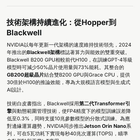
技術架構持續進化：從Hopper到
Blackwell
NVIDIA以每年更新一代架構的速度維持技術領先，2024
年推出的
Blackwell架構
標誌著算力與能效的雙重突破。
Blackwell B200 GPU相較前代H100，在訓練GPT-4等級
模型時可減少50%晶片使用量與73%能耗。其整合的
GB200超級晶片
結合雙B200 GPU與Grace CPU，提供
30倍於H100的推論效能，專為大規模語言模型與生成式
AI設計。
技術白皮書指出，Blackwell採用
第二代Transformer引
擎
與動態範圍管理技術，使FP4精度下的模型訓練誤差降
低至0.3%，同時支援10兆參數模型的分散式訓練。為應
對邊緣運算趨勢，NVIDIA同步推出
Jetson Orin Nano
系
列，可在5瓦功耗下實現每秒40兆次運算(TOPS)，瞄準