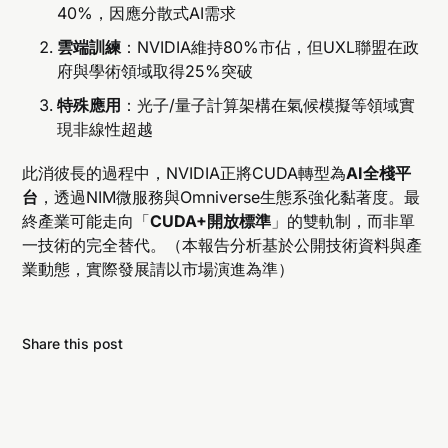
40%，因應分散式AI需求
雲端訓練
：NVIDIA維持80%市佔，但UXL聯盟在政
府與學術領域取得25%突破
特殊應用
：光子/量子計算架構在氣候模擬等領域實
現非線性超越
此消彼長的過程中，NVIDIA正將CUDA轉型為
AI全棧平
台
，透過NIM微服務與Omniverse生態系強化黏著度。最
終產業可能走向「
CUDA+開放標準
」的雙軌制，而非單
一技術的完全替代。（本報告分析基於公開技術資料與產
業動態，實際發展請以市場演進為準）
Share this post