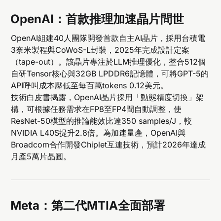
OpenAI：首款推理加速晶片問世
OpenAI組建40人團隊開發首款自主AI晶片，採用台積電
3奈米製程與CoWoS-L封裝，2025年完成設計定案
（tape-out）。該晶片專注於LLM推理優化，整合512個
自研Tensor核心與32GB LPDDR6記憶體，可將GPT-5的
API呼叫成本壓低至每百萬tokens 0.12美元。
技術白皮書揭露，OpenAI晶片採用「動態精度切換」架
構，可根據任務需求在FP8至FP4間自動調整，使
ResNet-50模型的推論能效比達350 samples/J，較
NVIDIA L40S提升2.8倍。為加速量產，OpenAI與
Broadcom合作開發Chiplet互連技術，預計2026年達成
月產5萬片晶圓。
Meta：第二代MTIA全面部署