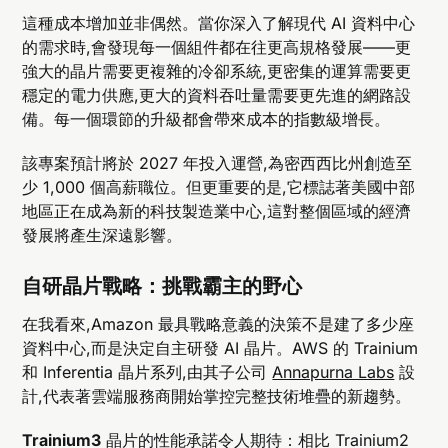
這種成本增加並非偶然。當你深入了解現代 AI 資料中心
的需求時,會發現每一個組件都在往更高規格發展——更
強大的晶片需要更複雜的冷卻系統,更密集的運算需要更
穩定的電力供應,更大的資料吞吐量需要更先進的網路設
備。每一個環節的升級都會帶來成本的指數級增長。
該專案預計將於 2027 年投入運營,為密西西比州創造至
少 1,000 個高薪職位。但更重要的是,它標誌著美國中部
地區正在成為新的科技製造業中心,這對整個區域的經濟
發展將產生深遠影響。
自研晶片戰略：挑戰霸主的野心
在我看來,Amazon 最具戰略意義的決策不是建了多少座
資料中心,而是決定自主研發 AI 晶片。AWS 的 Trainium
和 Inferentia 晶片系列,由其子公司
Annapurna Labs
設
計,代表著雲端服務商開始掌控完整技術堆疊的新趨勢。
Trainium3
晶片的性能承諾令人期待：相比 Trainium2