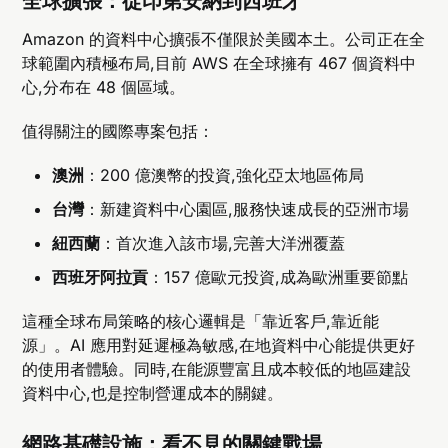
全球擴張：從印第安納到西班牙
Amazon 的資料中心擴張不僅限於美國本土。公司正在全
球範圍內積極布局,目前 AWS 在全球擁有 467 個資料中
心,分布在 48 個區域。
值得關注的國際專案包括：
澳洲
：200 億澳幣的投資,強化亞太地區佈局
台灣
：新建資料中心園區,服務快速成長的亞洲市場
紐西蘭
：首次進入該市場,完善大洋洲覆蓋
西班牙阿拉貢
：157 億歐元投資,成為歐洲重要節點
這種全球布局策略的核心邏輯是「靠近客戶,靠近能
源」。AI 應用對延遲極為敏感,在地資料中心能提供更好
的使用者體驗。同時,在能源豐富且成本較低的地區建設
資料中心,也是控制營運成本的關鍵。
網路基礎設施：看不見的關鍵戰場