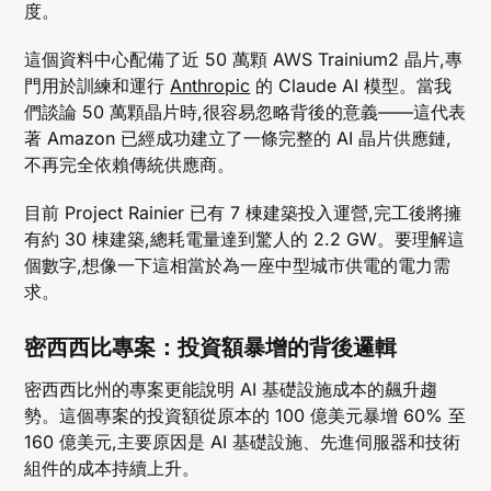
度。
這個資料中心配備了近 50 萬顆 AWS Trainium2 晶片,專
門用於訓練和運行
Anthropic
的 Claude AI 模型。當我
們談論 50 萬顆晶片時,很容易忽略背後的意義——這代表
著 Amazon 已經成功建立了一條完整的 AI 晶片供應鏈,
不再完全依賴傳統供應商。
目前 Project Rainier 已有 7 棟建築投入運營,完工後將擁
有約 30 棟建築,總耗電量達到驚人的 2.2 GW。要理解這
個數字,想像一下這相當於為一座中型城市供電的電力需
求。
密西西比專案：投資額暴增的背後邏輯
密西西比州的專案更能說明 AI 基礎設施成本的飆升趨
勢。這個專案的投資額從原本的 100 億美元暴增 60% 至
160 億美元,主要原因是 AI 基礎設施、先進伺服器和技術
組件的成本持續上升。