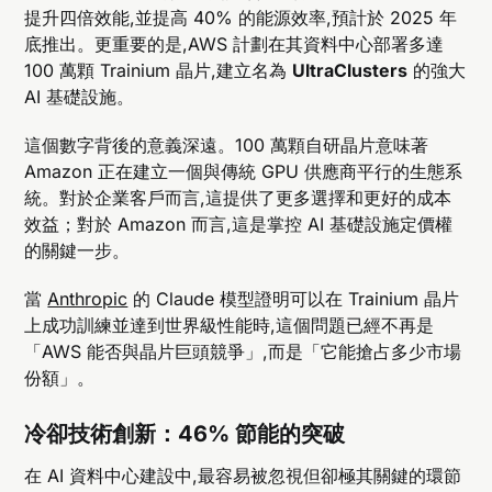
提升四倍效能,並提高 40% 的能源效率,預計於 2025 年
底推出。更重要的是,AWS 計劃在其資料中心部署多達
100 萬顆 Trainium 晶片,建立名為
UltraClusters
的強大
AI 基礎設施。
這個數字背後的意義深遠。100 萬顆自研晶片意味著
Amazon 正在建立一個與傳統 GPU 供應商平行的生態系
統。對於企業客戶而言,這提供了更多選擇和更好的成本
效益；對於 Amazon 而言,這是掌控 AI 基礎設施定價權
的關鍵一步。
當
Anthropic
的 Claude 模型證明可以在 Trainium 晶片
上成功訓練並達到世界級性能時,這個問題已經不再是
「AWS 能否與晶片巨頭競爭」,而是「它能搶占多少市場
份額」。
冷卻技術創新：46% 節能的突破
在 AI 資料中心建設中,最容易被忽視但卻極其關鍵的環節