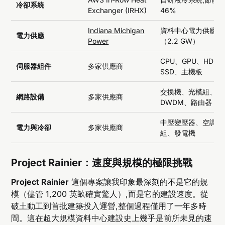
冷卻系統
Exchanger (IRHX)
46%
Indiana Michigan
資料中心電力供應
電力供應
Power
（2.2 GW）
CPU、GPU、HDD
伺服器組件
多家供應商
SSD、主機板
交換機、光模組、
網路設備
多家供應商
DWDM、路由器
中壓變壓器、空調機
電力與冷卻
多家供應商
組、發電機
Project Rainier：速度與規模的極限挑戰
Project Rainier
這個專案讓我印象最深刻的不是它的規
模（儘管 1,200 英畝確實驚人）,而是它的建設速度。從
破土動工到首批建築投入運營,整個過程僅用了一年多時
間。這在超大規模資料中心建設史上幾乎是前所未見的速