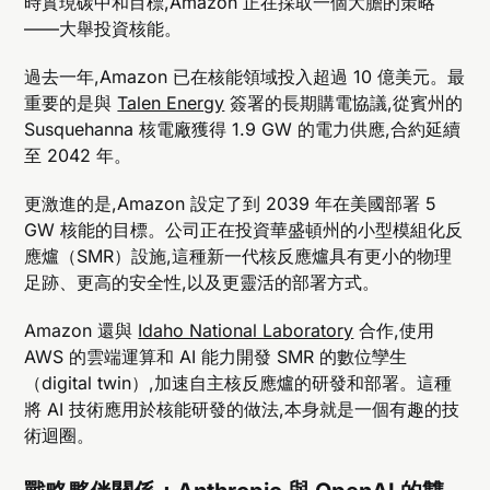
時實現碳中和目標,Amazon 正在採取一個大膽的策略
——大舉投資核能。
過去一年,Amazon 已在核能領域投入超過 10 億美元。最
重要的是與
Talen Energy
簽署的長期購電協議,從賓州的
Susquehanna 核電廠獲得 1.9 GW 的電力供應,合約延續
至 2042 年。
更激進的是,Amazon 設定了到 2039 年在美國部署 5
GW 核能的目標。公司正在投資華盛頓州的小型模組化反
應爐（SMR）設施,這種新一代核反應爐具有更小的物理
足跡、更高的安全性,以及更靈活的部署方式。
Amazon 還與
Idaho National Laboratory
合作,使用
AWS 的雲端運算和 AI 能力開發 SMR 的數位孿生
（digital twin）,加速自主核反應爐的研發和部署。這種
將 AI 技術應用於核能研發的做法,本身就是一個有趣的技
術迴圈。