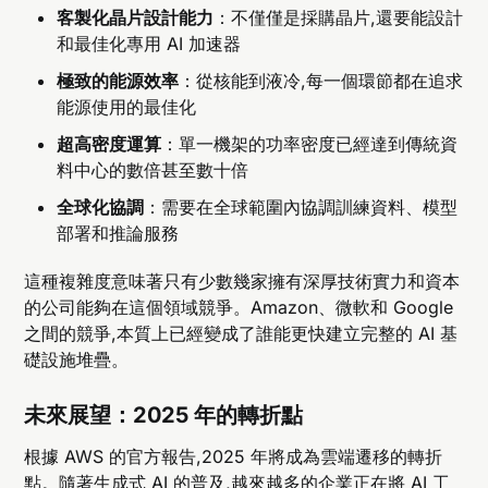
客製化晶片設計能力
：不僅僅是採購晶片,還要能設計
和最佳化專用 AI 加速器
極致的能源效率
：從核能到液冷,每一個環節都在追求
能源使用的最佳化
超高密度運算
：單一機架的功率密度已經達到傳統資
料中心的數倍甚至數十倍
全球化協調
：需要在全球範圍內協調訓練資料、模型
部署和推論服務
這種複雜度意味著只有少數幾家擁有深厚技術實力和資本
的公司能夠在這個領域競爭。Amazon、微軟和 Google
之間的競爭,本質上已經變成了誰能更快建立完整的 AI 基
礎設施堆疊。
未來展望：2025 年的轉折點
根據 AWS 的官方報告,2025 年將成為雲端遷移的轉折
點。隨著生成式 AI 的普及,越來越多的企業正在將 AI 工