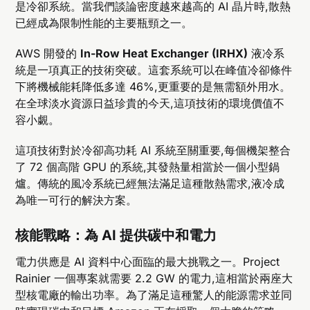
是冷卻系統。當我們談論密度越來越高的 AI 晶片時,散熱
已經成為限制性能的主要瓶頸之一。
AWS 開發的
In-Row Heat Exchanger (IRHX)
液冷系
統是一項真正的技術突破。這套系統可以在峰值冷卻條件
下將機械能耗降低多達 46%,更重要的是無需額外用水。
在全球淡水資源日益珍貴的今天,這項技術的環境價值不
容小覷。
這項技術對於冷卻高功耗 AI 系統至關重要,每個機架整合
了 72 個高階 GPU 的系統,其發熱量相當於一個小型鍋
爐。傳統的風冷系統已經無法滿足這種散熱需求,液冷成
為唯一可行的解決方案。
核能戰略：為 AI 提供碳中和電力
電力供應是 AI 資料中心面臨的最大挑戰之一。Project
Rainier 一個專案就需要 2.2 GW 的電力,這相當於兩座大
型核電廠的輸出功率。為了滿足這種驚人的能源需求並同