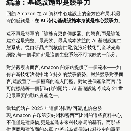
結論：基礎設施即是競爭力
回顧 Amazon 在 AI 資料中心建設上的全方位布局,我最
深的感觸是：
在 AI 時代,基礎設施本身就是核心競爭力
。
這不再是簡單的「誰擁有更多伺服器」的競賽,而是誰能
建立起最完整、最高效、最具成本效益的 AI 基礎設施生
態系統。從自研晶片到核能供電,從液冷技術到全球光纖
網路,每一個環節都是這個生態系統不可或缺的一部分。
對於觀察者而言,Amazon 的策略提供了一個範本——如
何在新技術浪潮中建立持久的競爭優勢。對於競爭對手而
言,這設置了一個極高的進入門檻。對於整個產業而言,這
可能標誌著一個新時代的開始：AI 基礎設施將成為 21 世
紀最重要的戰略資產之一。
當我們站在 2025 年這個時間點回望,也許會發
現,Amazon 在印第安納州和密西西比州的這些資料中心,
不僅僅是建築物,更是塑造未來科技格局的基石。而那些
供應商和建造商的名單,也將成為這個時代科技史的重要