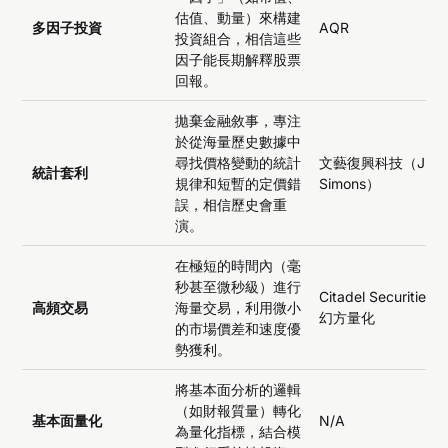
估值、動量）來構建
多因子投資
AQR
投資組合，相信這些
因子能長期解釋股票
回報。
拋棄金融敘事，專注
於從海量歷史數據中
尋找價格變動的統計
文藝復興科技（Jim
統計套利
規律和短暫的定價錯
Simons）
誤，相信歷史會重
演。
在極短的時間內（毫
秒甚至微秒級）進行
Citadel Securities,
高頻交易
海量交易，利用微小
幻方量化
的市場價差和速度優
勢獲利。
將基本面分析的邏輯
（如財報質量）轉化
基本面量化
N/A
為量化指標，結合模