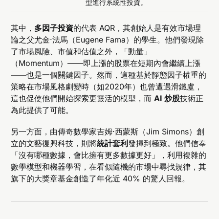
型進行系統性投資。
其中，
多因子投資
的代表 AQR，其創始人是有效市場理
論之父尤金·法馬（Eugene Fama）的學生。他們發現除
了市場風險、市值和估值之外，「動量」
（Momentum）——即上漲的股票在短期內會繼續上漲
——也是一個關鍵因子。然而，這種基於靜態因子權重的
策略在市場風格劇變時（如2020年）也曾遭遇滑鐵盧，
這也促使他們開始探索更靈活的模型，而
AI 炒股
技術正
為此提供了可能。
另一方面，由傳奇數學家吉姆·西蒙斯（Jim Simons）創
立的文藝復興科技，則將
統計套利
發揮到極致。他們信奉
「沒有哪種數據，會比擁有更多數據更好」，利用複雜的
數學模型和機器學習，在看似隨機的市場中尋找規律，其
旗下的大獎章基金創造了年化近 40% 的驚人回報。