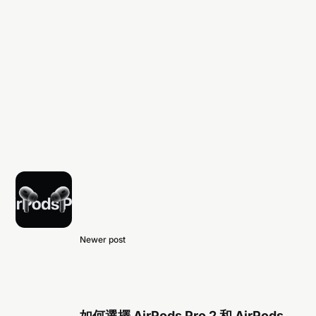
Newer post
如何選擇 AirPods Pro 2 和 AirPods