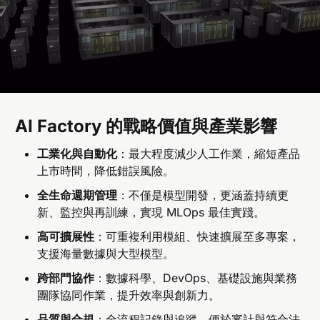
AI Factory 的戰略價值與產業影響
工業化與自動化
：最大程度減少人工作業，縮短產品
上市時間，降低錯誤風險。
全生命週期管理
：不僅是模型開發，更涵蓋持續更
新、監控與再訓練，實現 MLOps 最佳實踐。
高可擴展性
：可重複利用模組、快速擴展至多專案，
支援海量數據與大型模型。
跨部門協作
：數據科學、DevOps、基礎設施與業務
團隊協同作業，提升效率與創新力。
品質與合規
：全流程記錄與追蹤，便於審計與符合法