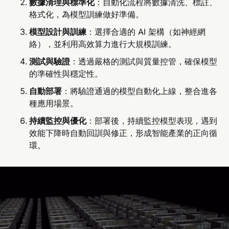
數據清理與標準化
：自動化流程將數據清洗、標註、
格式化，為模型訓練做好準備。
模型設計與訓練
：選擇合適的 AI 架構（如神經網
絡），並利用高效算力進行大規模訓練。
測試與驗證
：透過嚴格的測試與質量控管，確保模型
的準確性與穩定性。
自動部署
：將驗證通過的模型自動化上線，整合進各
種應用場景。
持續監控與優化
：部署後，持續監控模型表現，遇到
效能下降時自動回訓與修正，形成智能產業的正向循
環。