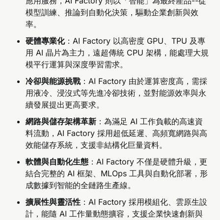
應用服務，AI Factory 則以「智能」為最終產品--從
模型訓練、推論到自動化決策，驅動企業創新與效
率。
硬體專業化
：AI Factory 以高密度 GPU、TPU 及專
用 AI 晶片為主力，遠超傳統 CPU 架構，能處理大規
模平行運算與深度學習需求。
冷卻與能源挑戰
：AI Factory 由於運算密度高，需採
用液冷、浸沒式等先進冷卻技術，並對能源效率與永
續發展提出更高要求。
網路與儲存架構革新
：為滿足 AI 工作負載的高速資
料流動，AI Factory 採用超低延遲、高頻寬網路與高
效能儲存系統，支援非結構化巨量資料。
軟體與自動化生態
：AI Factory 不僅是硬體升級，更
結合完整的 AI 框架、MLOps 工具與自動化部署，形
成數據到智能的全鏈路生產線。
擴展性與靈活性
：AI Factory 採用模組化、雲原生設
計，能隨 AI 工作量動態擴容，支援企業快速創新與