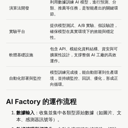
利用數據訓練 AI 模型，進行預測、分
演算法開發
類、推薦等任務，是智能產出的關鍵環
節。
提供模型測試、A/B 實驗、假設驗證，
實驗平台
確保模型在真實環境下的效能與穩定
性。
包含 API、模組化資料結構、資安與可
軟體基礎設施
擴展性設計，支撐整個 AI 工廠的高效
運作。
模型訓練完成後，能自動部署到生產環
自動化部署與監控
境，並持續監控、回訓、優化，形成正
向循環。
AI Factory 的運作流程
數據輸入
：收集並集中各類型原始數據（如圖片、文
本、感測器訊號等）。