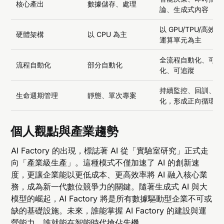
核心產出
數據儲存、處理
論、生成式內容
以 GPU/TPU/高效能
硬體架構
以 CPU 為主
運算單元為主
全流程自動化、可視
流程自動化
部分自動化
化、可追蹤
持續監控、回訓、優
生命週期管理
靜態、單次專案
化，形成正向循環
個人觀點與產業趨勢
AI Factory 的出現，標誌著 AI 從「實驗室研究」正式走
向「產業級生產」。這種模式不僅加速了 AI 的創新速
度，更讓企業能以更低成本、更高效率將 AI 融入核心業
務，成為新一代數位競爭力的關鍵。隨著生成式 AI 與大
模型的崛起，AI Factory 將是所有數據驅動型企業不可或
缺的基礎設施。未來，誰能掌握 AI Factory 的建設與運
營能力，誰就能在智能時代搶佔先機。