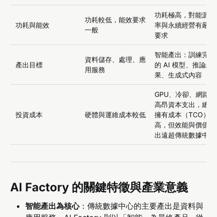
功耗極高，對能源效
功耗較低，能效要求
功耗與能效
率與永續經營有嚴格
一般
要求
智能產出：訓練完成
資料儲存、處理、應
產出目標
的 AI 模型、推論結
用服務
果、生成式內容
GPU、冷卻、網路等
高昂資本支出，總體
投資成本
硬體與運維成本較低
擁有成本（TCO）
高，但效能與價值產
出遠超傳統數據中心
AI Factory 的關鍵特徵與產業意義
智能產出為核心
：傳統數據中心的主要產出是資料與