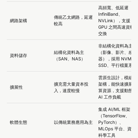
高頻寬、低延遲（如
InfiniBand、
傳統乙太網路，延遲
網路架構
NVLink），支援
較高
GPU 之間高速資料
交換
非結構化資料為主
結構化資料為主
（影像、影片、感測
資料儲存
（SAN、NAS）
器），採用 NVMe
SSD、平行檔案系統
雲原生設計，模組化
擴充需大量資本投
架構，能快速擴展運
擴展性
入，速度較慢
算資源，支援動態
AI 工作負載
集成 AI/ML 框架
（TensorFlow、
軟體生態
以傳統業務應用為主
PyTorch）、
MLOps 平台、資料
科學工具