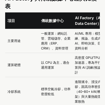
表
AI Factory（AI
項目
傳統數據中心
Data Center）
一般運算：網站託
AI/ML 專用：模型訓
管、雲端儲存、企業
練、推論、生成式
主要用途
應用（ERP、
AI、即時決策、巨量
CRM）、資料管理
資料分析
高密度 GPU/TPU/AI
以 CPU 為主，適合
加速器，專為平行運
運算硬體
通用運算
算與 AI 訓練/推論設
計
進階液冷、浸沒式冷
卻，因高功率密度
標準空氣冷卻，功率
冷卻系統
（40–80+ kW/機
密度較低
架）與大量熱能需專
業散熱