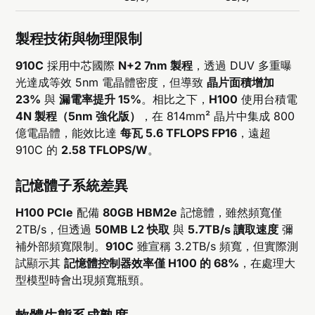
製程技術與物理限制
910C
採用中芯國際
N+2 7nm 製程
，透過 DUV 多重曝
光達成等效 5nm 電晶體密度，但導致
晶片面積增加
23%
與
漏電率提升 15%
。相比之下，
H100
使用台積電
4N 製程（5nm 強化版）
，在 814mm² 晶片中集成 800
億電晶體，能效比達
每瓦 5.6 TFLOPS FP16
，遠超
910C 的
2.58 TFLOPS/W
。
記憶體子系統差異
H100 PCIe
配備
80GB HBM2e
記憶體，雖然頻寬僅
2TB/s，但透過
50MB L2 快取
與
5.7TB/s 讀取速度
彌
補外部頻寬限制。
910C
雖宣稱 3.2TB/s 頻寬，但實際測
試顯示其
記憶體控制器效率僅 H100 的 68%
，在處理大
型模型時會出現頻寬瓶頸。