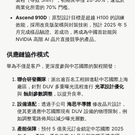
製程（等效 5nm），初期良率僅 20-30%，遠低於
商業化所需的 70% 門檻。
Ascend 910D
：原型設計目標是超越 H100 的訓練
效能，採用改良版架構與封裝技術，預計 2025 年 5
月完成樣品驗證。若成功，將成為中國首款能與
NVIDIA 高階 AI 晶片直接競爭的產品。
供應鏈協作模式
華為不僅是客戶，更深度參與中芯國際的製程開發：
聯合研發團隊
：派出逾百名工程師進駐中芯國際上海
廠區，針對 DUV 多重曝光流程進行
光罩設計優化
與
蝕刻參數調整
，以提升良率。
設備適配
：透過子公司
海思半導體
修改晶片設計，
使其更適應中芯國際現有 DUV 設備的物理限制，例
如調整電路佈局以減少曝光層數。
產能保障
：預付 5 億美元訂金鎖定中芯國際 2025