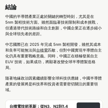
深紫外光（DUV）和自對準四重圖案化技術生產
結論
5nm晶片。
中國的半導體產業正處於關鍵的轉型時刻，尤其是在
中芯國際（SMIC）是如何克服EUW設備限制的？
5nm 製程技術方面。雖然面臨著技術限制和成本挑戰，
中芯國際因無法獲得ASML的EUV設備，選擇使用
但通過替代技術路線和自主創新，中國企業正在逐步縮小
DUV設備結合多重曝光技術，這雖然增加了生產成
與全球領先者的差距。
本，但使得5nm製程得以發展。
台積電（TSMC）和中芯國際（SMIC）在5nm製
中芯國際已在 2025 年完成 5nm 製程開發，雖然其成本
程上有何主要差異？
和良率可能無法與
台積電
匹敵，但對中國實現半導體自主
化仍具有重要戰略意義。同時，中國正在積極發展自主
台積電的5nm製程廣泛使用EUV技術，良率超過
EUV 技術，如果成功，將顯著改變全球半導體製造格
90%，而中芯國際則依賴DUV與自對準四重圖案化
局。
技術，預計良率約為30%。
華為在中國5nm半導體發展中扮演什麼角色？
隨著地緣政治因素繼續影響全球科技供應鏈，中國半導體
產業的發展將是科技界和投資者需要密切關注的重要領
華為計劃利用中芯國際的5nm技術生產Ascend 
910C AI晶片，並全力支持其開發，目標是減少對
域。
NVIDIA的依賴。
中國有沒有發展自有的EUV光刻技術？
台積電技術革新：從N3、N2到1.4