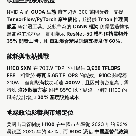
軟體生態系成熟度
NVIDIA 的
CUDA 生態
擁有超過 300 萬開發者，支援
TensorFlow/PyTorch 原生優化
，並提供
Triton 推理伺
服器
等部署工具。反觀華為的
CANN 框架
仍需透過轉換
層兼容主流框架，實測顯示
ResNet-50 模型移植需額外
35% 開發工時
，且
自動混合精度訓練支援度僅 60%
。
能耗與散熱挑戰
H100 SXM
在 700W TDP 下可提供
3,958 TFLOPS
FP8
，相當於
每瓦 5.65 TFLOPS
的能效。
910C
雖標稱
310W，但實際滿載功耗達
400W
，且因封裝密度高，需
特殊
液冷散熱方案
維持 85°C 以下結溫，相較 H100 的
風冷設計增加
30% 基礎設施成本
。
地緣政治影響與市場定位
美國出口管制使
H100
在中國市占率從 2023 年的 92%
暴跌至 2025 年的 47%，而
910C
憑藉
中國產替代政策