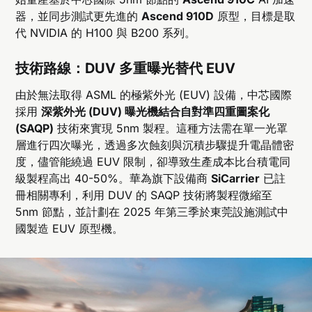
器，並同步測試更先進的
Ascend 910D
原型，目標是取
代 NVIDIA 的 H100 與 B200 系列。
技術路線：DUV 多重曝光替代 EUV
由於無法取得 ASML 的極紫外光 (EUV) 設備，中芯國際
採用
深紫外光 (DUV) 曝光機結合自對準四重圖案化
(SAQP)
技術來實現 5nm 製程。這種方法需在單一光罩
層進行四次曝光，透過多次蝕刻與沉積步驟提升電晶體密
度，儘管能繞過 EUV 限制，卻導致生產成本比台積電同
級製程高出 40-50%。華為旗下設備商
SiCarrier
已註
冊相關專利，利用 DUV 的 SAQP 技術將製程微縮至
5nm 節點，並計劃在 2025 年第三季於東莞設施測試中
國製造 EUV 原型機。