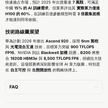
快速搶占市場，預計 2025 年出貨量達
7 萬顆
，可滿足
中國
15% 的 AI 訓練需求
。但業界評估其
實際算力僅達
H100 的 60%
，在訓練百億參數模型時需
3 倍叢集規模
才能達到同等效能。
技術路線圖展望
華為計劃 2026 年推出
Ascend 920
，採用
6nm 製程
與
光電混合互連
技術，目標算力突破
900 TFLOPS
FP16
。NVIDIA 則以
Blackwell 架構
回應，
B200
將整
合
192GB HBM3e
與
8,500 TFLOPS FP8
，持續拉大技
術差距。這場競賽將深刻影響全球 AI 算力版圖，特別是
在
自主可控
與
生態開放性
的戰略抉擇上。
FAQ
中國的5nm半導體技術目前發展到什麼階段？
中國的5nm半導體技術，尤其是中芯國際
（SMIC）預計在2025年完成開發，已經成功使用