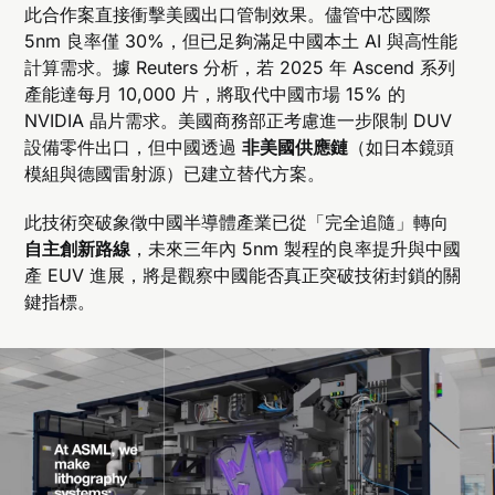
此合作案直接衝擊美國出口管制效果。儘管中芯國際
5nm 良率僅 30%，但已足夠滿足中國本土 AI 與高性能
計算需求。據 Reuters 分析，若 2025 年 Ascend 系列
產能達每月 10,000 片，將取代中國市場 15% 的
NVIDIA 晶片需求。美國商務部正考慮進一步限制 DUV
設備零件出口，但中國透過
非美國供應鏈
（如日本鏡頭
模組與德國雷射源）已建立替代方案。
此技術突破象徵中國半導體產業已從「完全追隨」轉向
自主創新路線
，未來三年內 5nm 製程的良率提升與中國
產 EUV 進展，將是觀察中國能否真正突破技術封鎖的關
鍵指標。