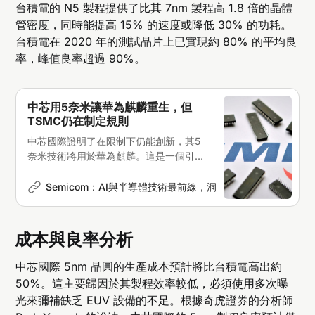
台積電的 N5 製程提供了比其 7nm 製程高 1.8 倍的晶體
管密度，同時能提高 15% 的速度或降低 30% 的功耗。
台積電在 2020 年的測試晶片上已實現約 80% 的平均良
率，峰值良率超過 90%。
中芯用5奈米讓華為麒麟重生，但
TSMC仍在制定規則
中芯國際證明了在限制下仍能創新，其5
奈米技術將用於華為麒麟。這是一個引人
注目的進展，但產業的標竿，依然是台積
電
Semicom：AI與半導體技術最前線，洞悉產業與美股投資趨
成本與良率分析
中芯國際 5nm 晶圓的生產成本預計將比台積電高出約
50%。這主要歸因於其製程效率較低，必須使用多次曝
光來彌補缺乏 EUV 設備的不足。根據奇虎證券的分析師