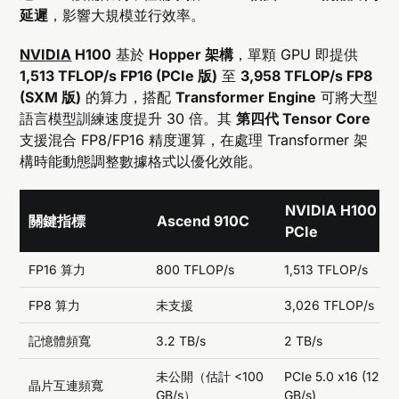
延遲
，影響大規模並行效率。
NVIDIA
H100
基於
Hopper 架構
，單顆 GPU 即提供
1,513 TFLOP/s FP16 (PCIe 版)
至
3,958 TFLOP/s FP8
(SXM 版)
的算力，搭配
Transformer Engine
可將大型
語言模型訓練速度提升 30 倍。其
第四代 Tensor Core
支援混合 FP8/FP16 精度運算，在處理 Transformer 架
構時能動態調整數據格式以優化效能。
NVIDIA H100
關鍵指標
Ascend 910C
PCIe
FP16 算力
800 TFLOP/s
1,513 TFLOP/s
FP8 算力
未支援
3,026 TFLOP/s
記憶體頻寬
3.2 TB/s
2 TB/s
未公開（估計 <100
PCIe 5.0 x16 (128
晶片互連頻寬
GB/s）
GB/s)