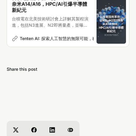
中國正在開發本國EUV光刻系統，計畫在2025年進
奈米A14/A16，HPC/AI引爆半導體
行試產，成功的話將是中國半導體自主化的重要里
新紀元
程碑。
台積電在北美技術研討會上詳解其製程演
進，包括N3進展、N2即將量產，並曝光
A14（1.4奈米）及A16。先進封裝與
HPC/AI的蓬勃發展正將半導體產業推向
Tenten AI: 探索人工智慧的無限可能，科技新聞深度解析
Er
萬億美元新高峰
Share this post