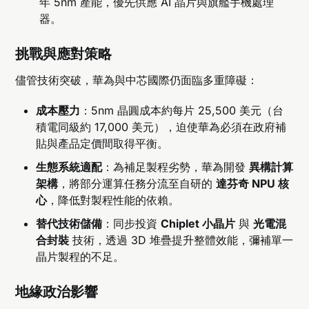
年 5nm 產能，優先供應 AI 晶片與旗艦手機處理
器。
挑戰與應對策略
儘管技術突破，華為與中芯國際仍面臨多重障礙：
成本壓力
：5nm 晶圓成本約每片 25,500 美元（台
積電同級約 17,000 美元），迫使華為必須在政府補
貼與產品定價間取得平衡。
生態系統適配
：為補足製程劣勢，華為開發
異構計算
架構
，將部分運算任務分流至自研的
達芬奇 NPU 核
心
，降低對製程性能的依賴。
替代技術儲備
：同步投資
Chiplet 小晶片
與
光電混
合封裝
技術，透過 3D 堆疊提升整體效能，彌補單一
晶片製程的不足。
地緣政治影響