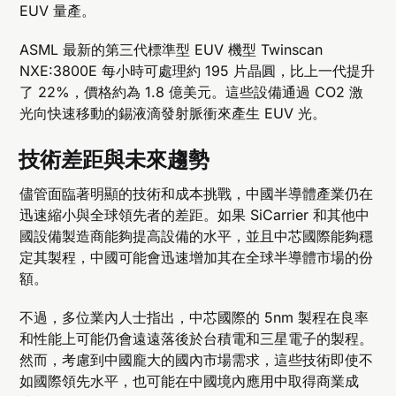
EUV 量產。
ASML 最新的第三代標準型 EUV 機型 Twinscan
NXE:3800E 每小時可處理約 195 片晶圓，比上一代提升
了 22%，價格約為 1.8 億美元。這些設備通過 CO2 激
光向快速移動的錫液滴發射脈衝來產生 EUV 光。
技術差距與未來趨勢
儘管面臨著明顯的技術和成本挑戰，中國半導體產業仍在
迅速縮小與全球領先者的差距。如果 SiCarrier 和其他中
國設備製造商能夠提高設備的水平，並且中芯國際能夠穩
定其製程，中國可能會迅速增加其在全球半導體市場的份
額。
不過，多位業內人士指出，中芯國際的 5nm 製程在良率
和性能上可能仍會遠遠落後於台積電和三星電子的製程。
然而，考慮到中國龐大的國內市場需求，這些技術即使不
如國際領先水平，也可能在中國境內應用中取得商業成