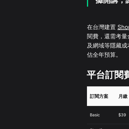
在台灣建置
Sho
閱費，還需考量
及網域等隱藏成本
估全年預算。
平台訂閱
訂閱方案
月繳 
Basic
$39