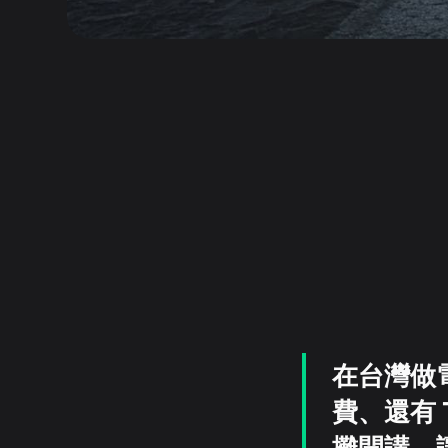
在台灣做電
費、還有 
攤開講，