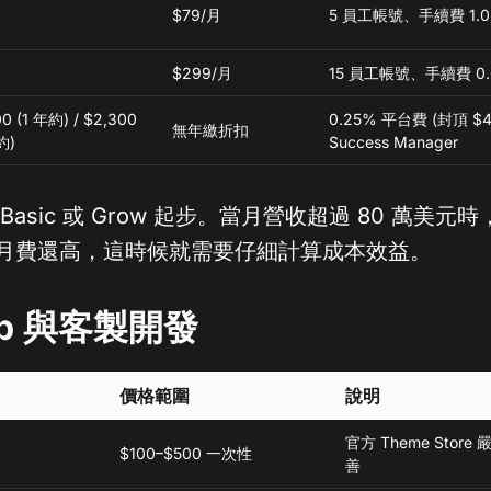
$79/月
5 員工帳號、手續費 1.
$299/月
15 員工帳號、手續費 0
0 (1 年約) / $2,300
0.25% 平台費 (封頂 $
無年繳折扣
約)
Success Manager
sic 或 Grow 起步。當月營收超過 80 萬美元時，Pl
月費還高，這時候就需要仔細計算成本效益。
p 與客製開發
價格範圍
說明
官方 Theme Sto
$100–$500 一次性
善