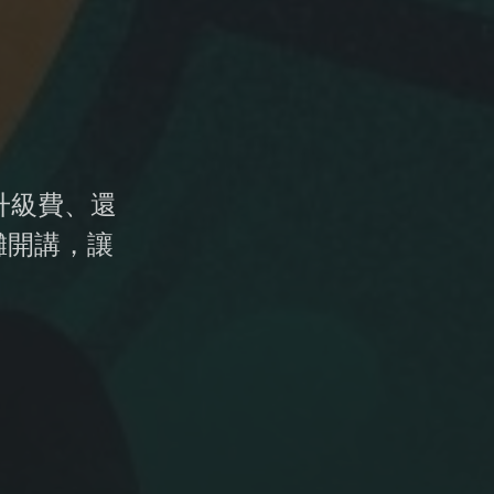
 升級費、還
攤開講，讓