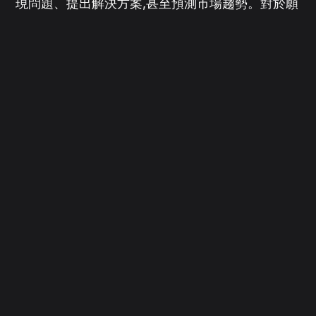
現問題、提出解決方案,甚至預測市場趨勢。對於願
意擁抱新技術的電商業者來說,現在正是建立競爭優
勢的最佳時機。