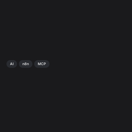
AI
n8n
MCP