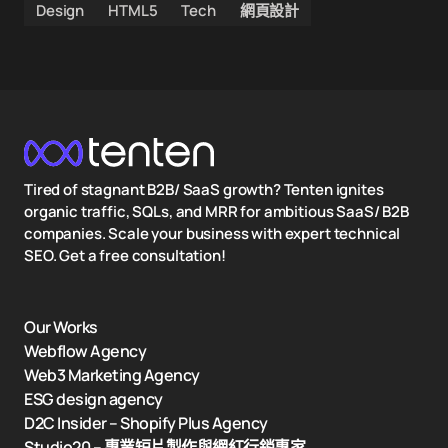
Design
HTML5
Tech
網頁設計
Tired of stagnant B2B/ SaaS growth? Tenten ignites
organic traffic, SQLs, and MRR for ambitious SaaS/ B2B
companies. Scale your business with expert technical
SEO. Get a free consultation!
Our Works
Webflow Agency
Web3 Marketing Agency
ESG design agency
D2C Insider – Shopify Plus Agency
Studio20 – 專業短片製作與網紅行銷專家