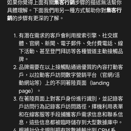
如果你覺得上面有關
集客行銷
步驟的描述無法幫你
具體理解。下面我們用另一種方式幫助你對
集客行
銷
的步驟有更深的了解。
有潛在需求的客戶會利用搜索引擎、社交媒
體、官網、新聞、電子郵件、免付費電話、線
下活動、甚至登門拜訪等各種管道主動接觸品
牌。
品牌需要在以上接觸點通過優質的內容打動客
戶，以拉動客戶訪問數字營銷平台（官網/活
動網站等）上的不同著陸頁面（landing
page）。
在著陸頁面上對客戶身份進行識別，並記錄客
戶訪問行為記錄客戶訪問路徑，擇機利用表單
和在線客服等手段捕獲客戶需求信息和聯系信
息，這些信息都被臨時儲存到大型數據庫中。
根據計分卡規則把有效數據輸出到 CRM 系