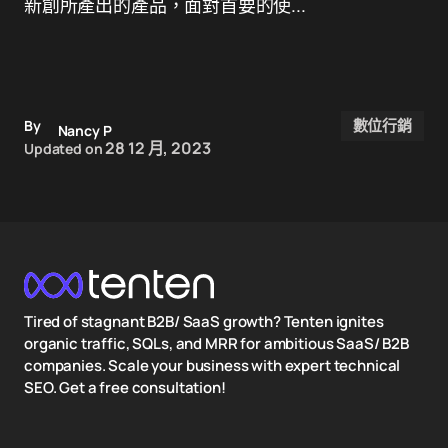
新創所產出的產品，面對首要的使...
數位行銷
By
Nancy P
28 12 月, 2023
Updated on
Tired of stagnant B2B/ SaaS growth? Tenten ignites
organic traffic, SQLs, and MRR for ambitious SaaS/ B2B
companies. Scale your business with expert technical
SEO. Get a free consultation!