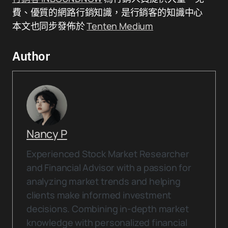
費、優質的網路行銷知識，是行銷客的知識中心
本文也同步發佈於
Tenten Medium
Author
Nancy P
Experienced Stock Market Researcher
and Financial Advisor with a passion for
analyzing market trends and helping
clients make informed investment
decisions. Combining in-depth market
knowledge with personalized financial