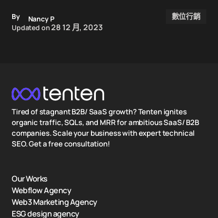
數位行銷
By
Nancy P
28 12 月, 2023
Updated on
Tired of stagnant B2B/ SaaS growth? Tenten ignites
organic traffic, SQLs, and MRR for ambitious SaaS/ B2B
companies. Scale your business with expert technical
SEO. Get a free consultation!
Our Works
Webflow Agency
Web3 Marketing Agency
ESG design agency