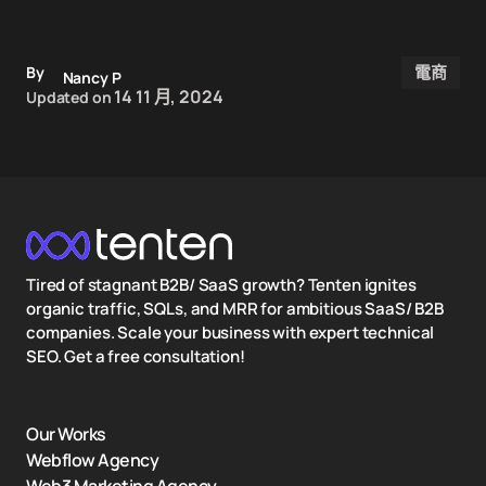
電商
By
Nancy P
14 11 月, 2024
Updated on
Tired of stagnant B2B/ SaaS growth? Tenten ignites
organic traffic, SQLs, and MRR for ambitious SaaS/ B2B
companies. Scale your business with expert technical
SEO. Get a free consultation!
Our Works
Webflow Agency